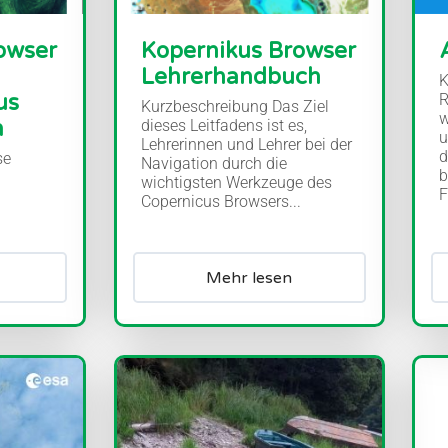
owser
Kopernikus Browser
Lehrerhandbuch
K
us
R
Kurzbeschreibung Das Ziel
w
m
dieses Leitfadens ist es,
u
Lehrerinnen und Lehrer bei der
d
se
Navigation durch die
b
wichtigsten Werkzeuge des
F
Copernicus Browsers...
 von
Mehr lesen
iten....