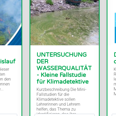
UNTERSUCHUNG
islauf
DER
WASSERQUALITÄT
ieser
K
- Kleine Fallstudie
ten
R
en den
l
für Klimadetektive
kennen
m
...
M
Kurzbeschreibung Die Mini-
M
Fallstudien für die
Klimadetektive sollen
Lehrerinnen und Lehrern
helfen, das Thema zu
identifizieren, das ihre...