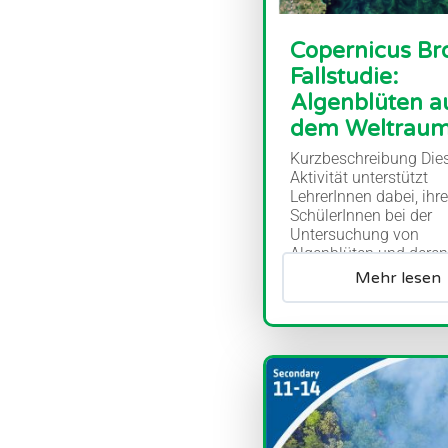
Copernicus Br
Fallstudie:
Algenblüten a
dem Weltrau
Kurzbeschreibung Die
Aktivität unterstützt
LehrerInnen dabei, ihre
SchülerInnen bei der
Untersuchung von
Algenblüten und deren
Auswirkungen anhand
Mehr lesen
Satellitenbildern anzule