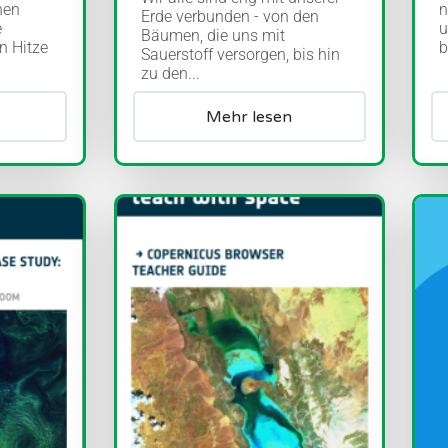
nen
n
Erde verbunden - von den
e
u
Bäumen, die uns mit
n Hitze
b
Sauerstoff versorgen, bis hin
zu den...
Mehr lesen