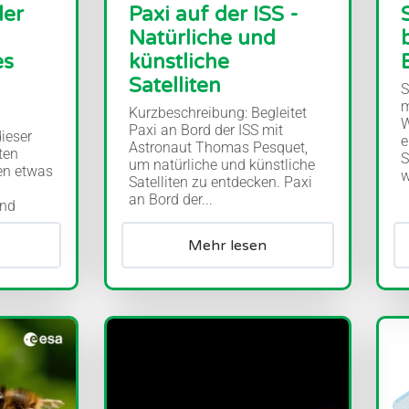
der
Paxi auf der ISS -
Natürliche und
es
künstliche
Satelliten
S
m
Kurzbeschreibung: Begleitet
W
Paxi an Bord der ISS mit
ieser
e
Astronaut Thomas Pesquet,
ten
S
um natürliche und künstliche
nen etwas
w
Satelliten zu entdecken. Paxi
an Bord der...
und
Mehr lesen