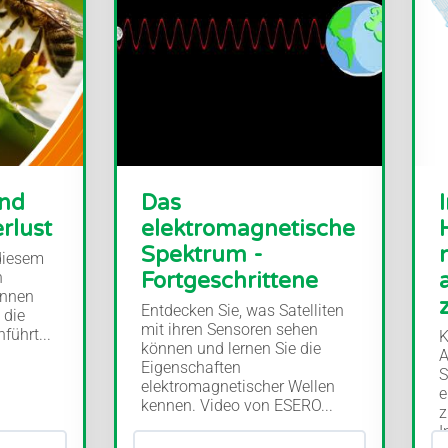
und
Das
rlust
elektromagnetische
Spektrum -
diesem
Fortgeschrittene
n
innen
Entdecken Sie, was Satelliten
 die
mit ihren Sensoren sehen
führt...
K
können und lernen Sie die
A
Eigenschaften
S
elektromagnetischer Wellen
e
kennen. Video von ESERO...
z
I