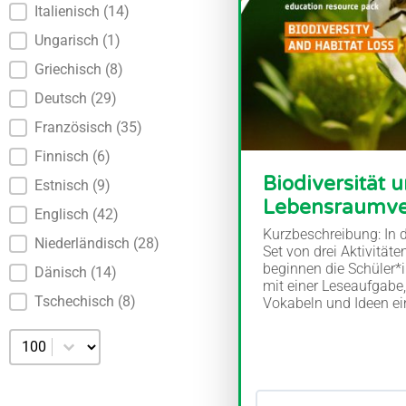
Italienisch
(14)
Ungarisch
(1)
Griechisch
(8)
Deutsch
(29)
Französisch
(35)
Finnisch
(6)
Biodiversität 
Estnisch
(9)
Lebensraumve
Englisch
(42)
Kurzbeschreibung: In 
Niederländisch
(28)
Set von drei Aktivitäte
beginnen die Schüler*
Dänisch
(14)
mit einer Leseaufgabe,
Tschechisch
(8)
Vokabeln und Ideen ein
Anzahl pro Seite auswählen