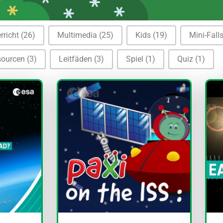
rricht
(26)
Multimedia
(25)
Kids
(19)
Mini-Fall
sourcen
(3)
Leitfäden
(3)
Spiel
(1)
Quiz
(1)