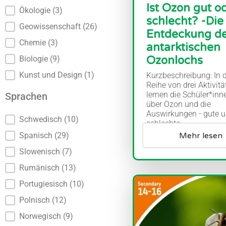
Ist Ozon gut o
Ökologie
(3)
schlecht? -Die
Geowissenschaft
(26)
Entdeckung d
Chemie
(3)
antarktischen
Ozonlochs
Biologie
(9)
Kunst und Design
(1)
Kurzbeschreibung: In d
Reihe von drei Aktivitä
lernen die Schüler*in
Sprachen
über Ozon und die
Auswirkungen - gute 
Sprachen
Schwedisch
(10)
schlechte...
Mehr lesen
Spanisch
(29)
Slowenisch
(7)
Rumänisch
(13)
Portugiesisch
(10)
Polnisch
(12)
Norwegisch
(9)