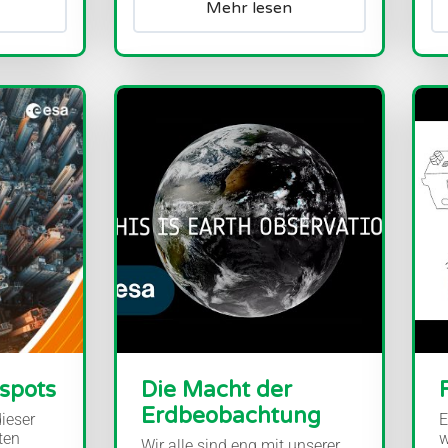
Mehr lesen
spots
Die Macht der
Erdbeobachtung
ieser
E
ten
w
Wir alle sind eng mit unserer