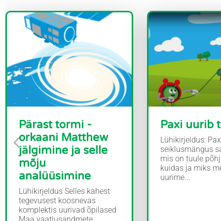
Pärast tormi -
Paxi uurib t
orkaani Matthew
Lühikirjeldus: Pa
jälgimine ja selle
seiklusmängus sa
mis on tuule põh
mõju
kuidas ja miks m
analüüsimine
uurime...
Lühikirjeldus Selles kahest
tegevusest koosnevas
komplektis uurivad õpilased
Maa vaatlusandmete