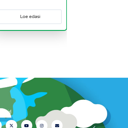
Loe edasi
i meid