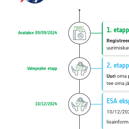
1. etapp
Avatakse 09/09/2024
Registree
uurimiskav
2. etapp
Vahepealne etapp
Uuri
oma p
tee oma j
ESA eks
10/12/2024
10/12/202
lisainform