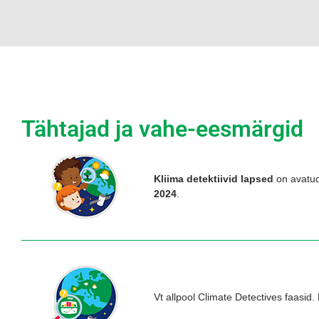
Tähtajad ja vahe-eesmärgid
Kliima detektiivid lapsed
on avatud
2024
.
Vt allpool Climate Detectives faasid. 