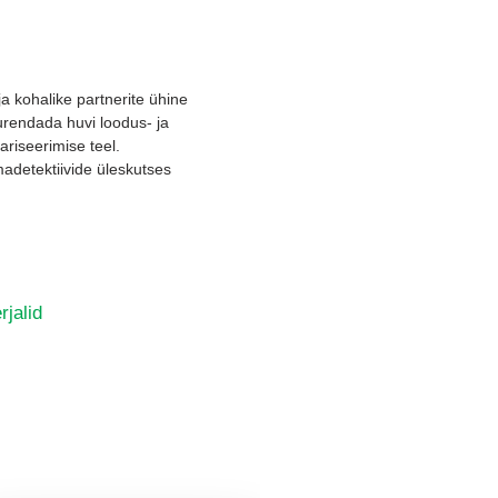
kohalike partnerite ühine
urendada huvi loodus- ja
riseerimise teel.
iimadetektiivide üleskutses
jalid