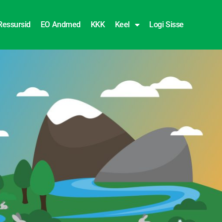
Ressursid
EO Andmed
KKK
Keel
Logi Sisse