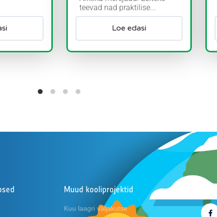
teevad nad praktilise...
si
Loe edasi
apsed
Muud kooliprojektid
Jälg
Kuu laagri väljakutse