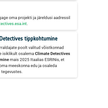
gage oma projekti ja järeldusi aadressil
ectives.esa.int
.
 Detectives tippkohtumine
orraldajate poolt valitud võistkonnad
 isiklikult osalema
Climate Detectives
umine
mais 2025 Itaalias ESRINis, et
 oma meeskonna edu ja osaleda
 tegevustes.