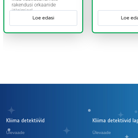
rakendusi orkaanide
jälgimisel...
Loe edasi
Loe eda
Kliima detektiivid
Kliima detektiivid l
Ülevaade
Ülevaade