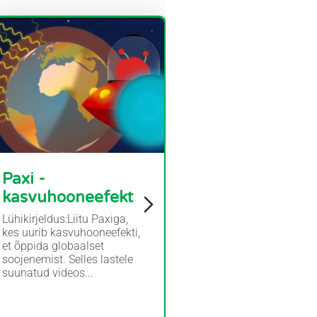
Paxi -
kasvuhooneefekt
Lühikirjeldus:Liitu Paxiga,
kes uurib kasvuhooneefekti,
et õppida globaalset
soojenemist. Selles lastele
suunatud videos...