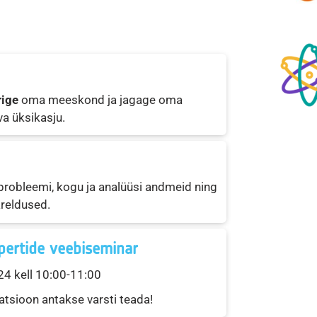
rige
oma meeskond ja jagage oma
a üksikasju.
robleemi, kogu ja analüüsi andmeid ning
äreldused.
pertide veebiseminar
4 kell 10:00-11:00
atsioon antakse varsti teada!