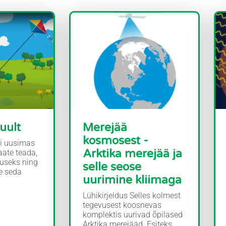
uult
Merejää
kosmosest -
xi uusimas
Arktika merejää ja
ate teada,
juseks ning
selle seose
e seda
uurimine kliimaga
Lühikirjeldus Selles kolmest
tegevusest koosnevas
komplektis uurivad õpilased
Arktika merejääd. Esiteks