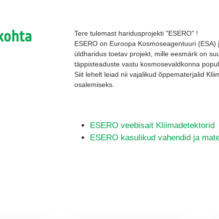
 kohta
Tere tulemast haridusprojekti "ESERO" !
ESERO on Euroopa Kosmoseagentuuri (ESA) ja 
üldharidus toetav projekt, mille eesmärk on su
täppisteaduste vastu kosmosevaldkonna popula
Siit lehelt leiad nii vajalikud õppematerjalid Kl
osalemiseks.
ESERO veebisait Kliimadetektorid
ESERO kasulikud vahendid ja mater