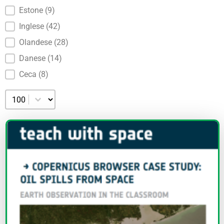
Estone
(9)
Inglese
(42)
Olandese
(28)
Danese
(14)
Ceca
(8)
Selezionare il numero per pagina