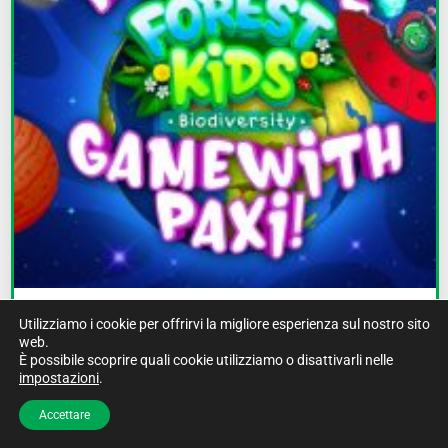
Gioco per bambini della foresta
Utilizziamo i cookie per offrirvi la migliore esperienza sul nostro sito
web.
sulla biodiversità
È possibile scoprire quali cookie utilizziamo o disattivarli nelle
impostazioni
.
Gioco: Gioco "Forest Kids" sulla biodiversità Questo
gioco guida i bambini in una spedizione intorno al
Accettare
mondo e invita i...