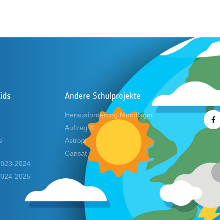
ids
Andere Schulprojekte
Folg
Herausforderung Mondlager
Auftrag X
e
Astropi
Cansat
 2023-2024
 2024-2025