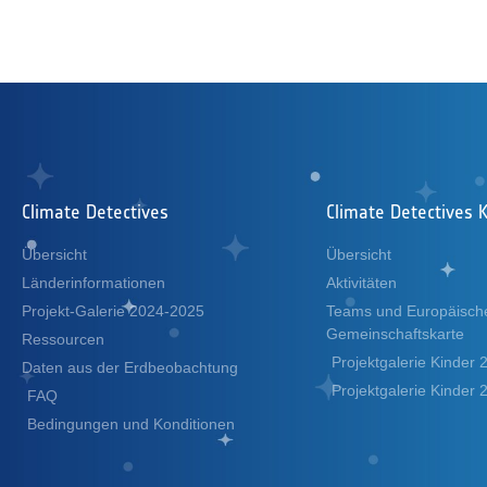
Climate Detectives
Climate Detectives K
Übersicht
Übersicht
Länderinformationen
Aktivitäten
Projekt-Galerie 2024-2025
Teams und Europäisch
Gemeinschaftskarte
Ressourcen
Projektgalerie Kinder
Daten aus der Erdbeobachtung
Projektgalerie Kinder
FAQ
Bedingungen und Konditionen