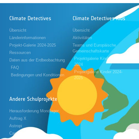
Climate Detectives
Climate Detectives Kids
Übersicht
Übersicht
Länderinformationen
Aktivitäten
Projekt-Galerie 2024-2025
Teams und Europäische
Gemeinschaftskarte
Ressourcen
Projektgalerie Kinder 2023-
Daten aus der Erdbeobachtung
2024
FAQ
Projektgalerie Kinder 2024-
Bedingungen und Konditionen
2025
Andere Schulprojekte
Herausforderung Mondlager
Auftrag X
Astropi
Cansat