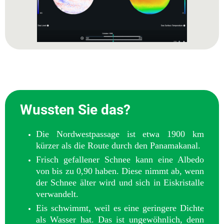
Wussten Sie das?
Die Nordwestpassage ist etwa 1900 km
kürzer als die Route durch den Panamakanal.
Frisch gefallener Schnee kann eine Albedo
von bis zu 0,90 haben. Diese nimmt ab, wenn
der Schnee älter wird und sich in Eiskristalle
verwandelt.
Eis schwimmt, weil es eine geringere Dichte
als Wasser hat. Das ist ungewöhnlich, denn