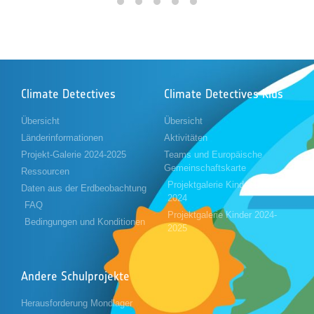
Climate Detectives
Climate Detectives Kids
Übersicht
Übersicht
Länderinformationen
Aktivitäten
Projekt-Galerie 2024-2025
Teams und Europäische
Gemeinschaftskarte
Ressourcen
Projektgalerie Kinder 2023-
Daten aus der Erdbeobachtung
2024
FAQ
Projektgalerie Kinder 2024-
Bedingungen und Konditionen
2025
Andere Schulprojekte
Herausforderung Mondlager