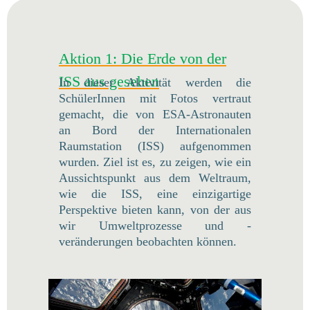
Aktion 1: Die Erde von der
ISS aus gesehen
In dieser Aktivität werden die
SchülerInnen mit Fotos vertraut
gemacht, die von ESA-Astronauten
an Bord der Internationalen
Raumstation (ISS) aufgenommen
wurden. Ziel ist es, zu zeigen, wie ein
Aussichtspunkt aus dem Weltraum,
wie die ISS, eine einzigartige
Perspektive bieten kann, von der aus
wir Umweltprozesse und -
veränderungen beobachten können.