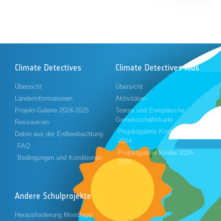
Climate Detectives
Climate Detectives Kids
Übersicht
Übersicht
Länderinformationen
Aktivitäten
Projekt-Galerie 2024-2025
Teams und Europäische
Gemeinschaftskarte
Ressourcen
Projektgalerie Kinder 2023-
Daten aus der Erdbeobachtung
2024
FAQ
Projektgalerie Kinder 2024-
Bedingungen und Konditionen
2025
Andere Schulprojekte
Herausforderung Mondlager