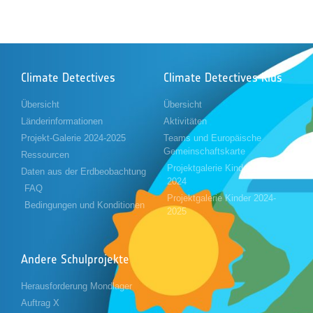
Climate Detectives
Climate Detectives Kids
Übersicht
Übersicht
Länderinformationen
Aktivitäten
Projekt-Galerie 2024-2025
Teams und Europäische
Gemeinschaftskarte
Ressourcen
Projektgalerie Kinder 2023-
Daten aus der Erdbeobachtung
2024
FAQ
Projektgalerie Kinder 2024-
Bedingungen und Konditionen
2025
Andere Schulprojekte
Herausforderung Mondlager
Auftrag X