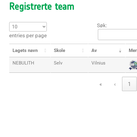
Registrerte team
Søk:
entries per page
Lagets navn
Skole
Av
Mer
NEBULITH
Selv
Vilnius
«
‹
1