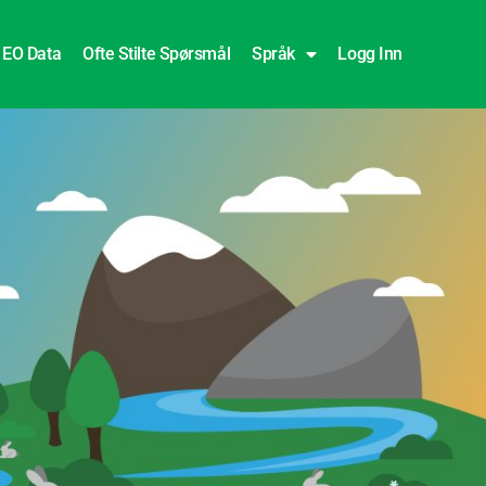
EO Data
Ofte Stilte Spørsmål
Språk
Logg Inn