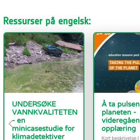
Ressurser på engelsk:
UNDERSØKE
Å ta pulsen
VANNKVALITETEN
planeten -
- en
videregåe
minicasestudie for
opplæring
klimadetektiver
Kort beskrivelse I