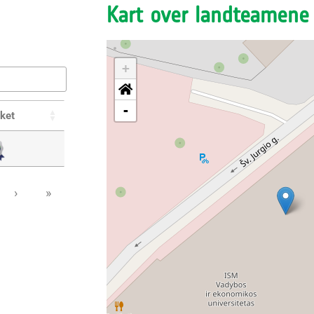
Kart over landteamene
+
-
ket
›
»