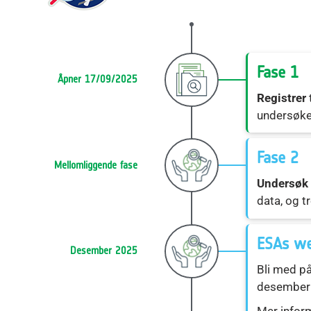
Fase 1
Åpner 17/09/2025
Registrer
undersøke
Fase 2
Mellomliggende fase
Undersøk
data, og t
ESAs we
Desember 2025
Bli med p
desember
Mer inform