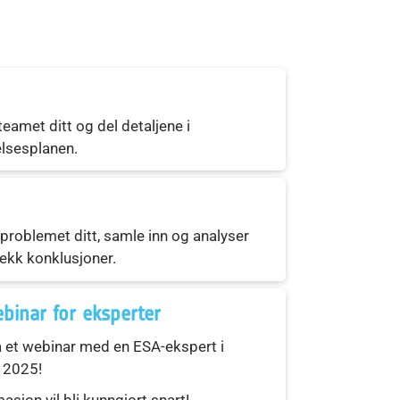
teamet ditt og del detaljene i
lsesplanen.
problemet ditt, samle inn og analyser
rekk konklusjoner.
binar for eksperter
å et webinar med en ESA-ekspert i
 2025!
asjon vil bli kunngjort snart!