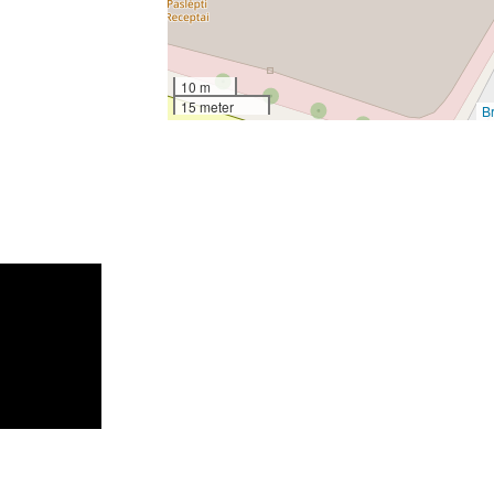
10 m
15 meter
B