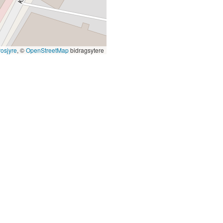
rosjyre
, ©
OpenStreetMap
bidragsytere