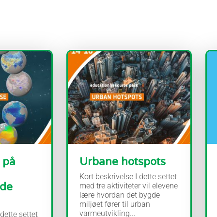
 på
Urbane hotspots
Kort beskrivelse I dette settet
nde
med tre aktiviteter vil elevene
lære hvordan det bygde
miljøet fører til urban
varmeutvikling...
 dette settet