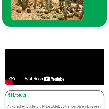
RTL-siden
AdForest er fullstendig RTL-støttet, du trenger bare å krysse av