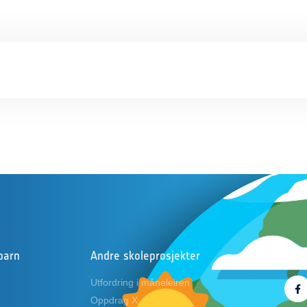
barn
Andre skoleprosjekter
Følg
Utfordring i måneleiren
Oppdrag X