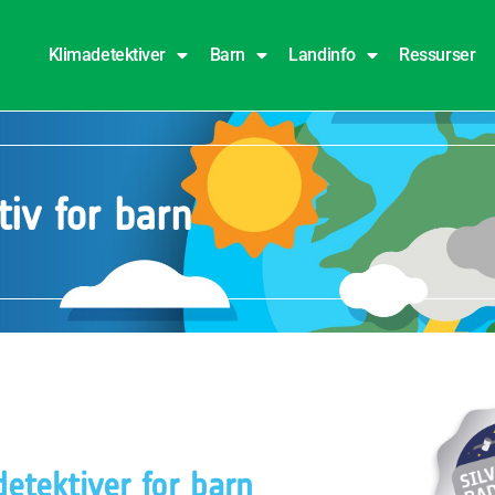
Klimadetektiver
Barn
Landinfo
Ressurser
iv for barn
etektiver for barn