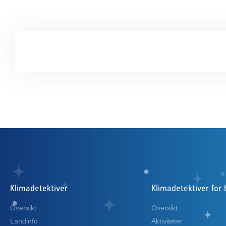
Klimadetektiver
Klimadetektiver for 
Oversikt
Oversikt
Landinfo
Aktiviteter