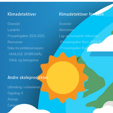
Klimadetektiver
Klimadetektiver for barn
Oversikt
Oversikt
Landinfo
Aktiviteter
Prosjektgalleri 2024-2025
Lag og europeisk felleskart
Ressurser
Prosjektgalleri Barn 2023-2024
Data fra jordobservasjon
Prosjektgalleri Barn 2024-2025
VANLIGE SPØRSMÅL
Vilkår og betingelser
Andre skoleprosjekter
Utfordring i måneleiren
Oppdrag X
Astropi
Cansat