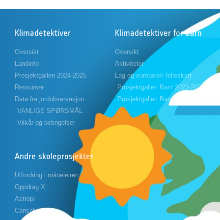
Klimadetektiver
Klimadetektiver for barn
Oversikt
Oversikt
Landinfo
Aktiviteter
Prosjektgalleri 2024-2025
Lag og europeisk felleskart
Ressurser
Prosjektgalleri Barn 2023-2024
Data fra jordobservasjon
Prosjektgalleri Barn 2024-2025
VANLIGE SPØRSMÅL
Vilkår og betingelser
Andre skoleprosjekter
Utfordring i måneleiren
Oppdrag X
Astropi
Cansat