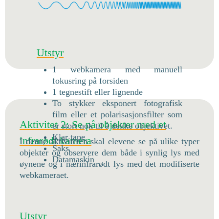
Utstyr
1 webkamera med manuell
fokusring på forsiden
1 tegnestift eller lignende
To stykker eksponert fotografisk
film eller et polarisasjonsfilter som
Aktivitet 2: Se på objekter med et
er stort nok til å dekke objektivet.
Klar tape
infrarødt kamera
I denne aktiviteten skal elevene se på ulike typer
Saks
objekter og observere dem både i synlig lys med
Datamaskin
øynene og i nærinfrarødt lys med det modifiserte
webkameraet.
Utstyr