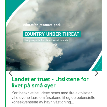
 for
tiviteter
Urbane hotspots
otensielle
Kort beskrivelse I dette settet med tre aktivi
elevene lære hvordan det bygde miljøet føre