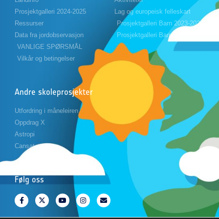
Prosjektgalleri 2024-2025
Lag og europeisk felleskart
Ressurser
Prosjektgalleri Barn 2023-2024
Data fra jordobservasjon
Prosjektgalleri Barn 2024-2025
VANLIGE SPØRSMÅL
Vilkår og betingelser
Andre skoleprosjekter
Utfordring i måneleiren
Oppdrag X
Astropi
Cansat
Følg oss