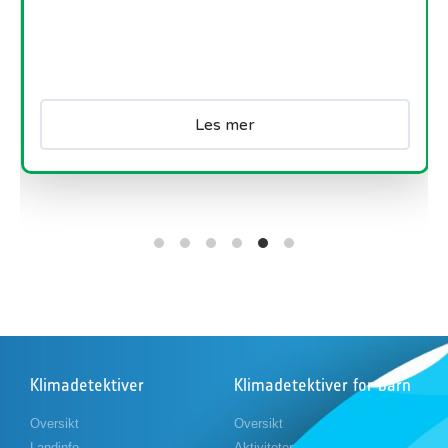
urban varmeutvikling...
Les mer
Klimadetektiver
Klimadetektiver for barn
Oversikt
Oversikt
Landinfo
Aktiviteter