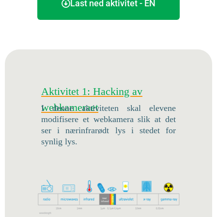
Last ned aktivitet - EN
Aktivitet 1: Hacking av
webkameraet
I denne aktiviteten skal elevene
modifisere et webkamera slik at det
ser i nærinfrarødt lys i stedet for
synlig lys.