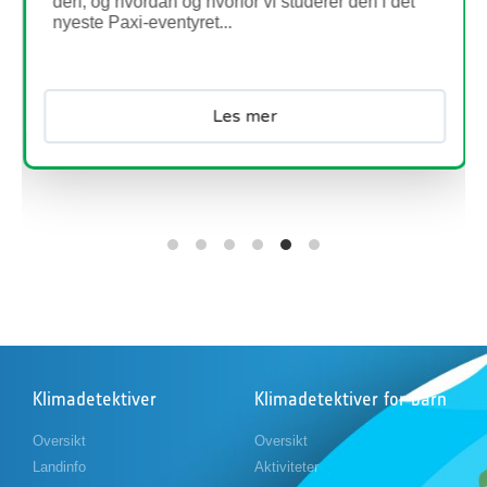
den, og hvordan og hvorfor vi studerer den i det
nyeste Paxi-eventyret...
Les mer
Klimadetektiver
Klimadetektiver for barn
Oversikt
Oversikt
Landinfo
Aktiviteter