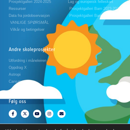
Prosjektgalleri 2024-2025
Lag og europeisk felleskart
Ressurser
Prosjektgalleri Barn 2023-2024
Data fra jordobservasjon
Prosjektgalleri Barn 2024-2025
VANLIGE SPØRSMÅL
Vilkår og betingelser
Andre skoleprosjekter
Utfordring i måneleiren
Oppdrag X
Astropi
Cansat
Følg oss