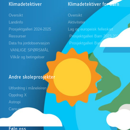
Klimadetektiver
Klimadetektiver for barn
Oversikt
Oversikt
Landinfo
Aktiviteter
Prosjektgalleri 2024-2025
Lag og europeisk felleskart
Ressurser
Prosjektgalleri Barn 2023-2024
Data fra jordobservasjon
Prosjektgalleri Barn 2024-2025
VANLIGE SPØRSMÅL
Vilkår og betingelser
Andre skoleprosjekter
Utfordring i måneleiren
Oppdrag X
Astropi
Cansat
Følg oss