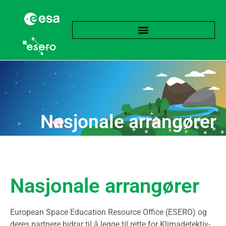
Nasjonale arrangører
Nasjonale arrangører
European Space Education Resource Office (ESERO) og
deres partnere bidrar til å legge til rette for Klimadetektiv-