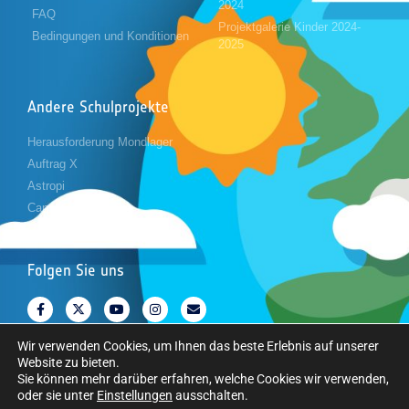
2024
FAQ
Projektgalerie Kinder 2024-
Bedingungen und Konditionen
2025
Andere Schulprojekte
Herausforderung Mondlager
Auftrag X
Astropi
Cansat
Folgen Sie uns
Wir verwenden Cookies, um Ihnen das beste Erlebnis auf unserer
Website zu bieten.
Sie können mehr darüber erfahren, welche Cookies wir verwenden,
oder sie unter
Einstellungen
ausschalten.
Copyright © Europäische Weltraumorganisation. Alle Rechte vorbehalten.