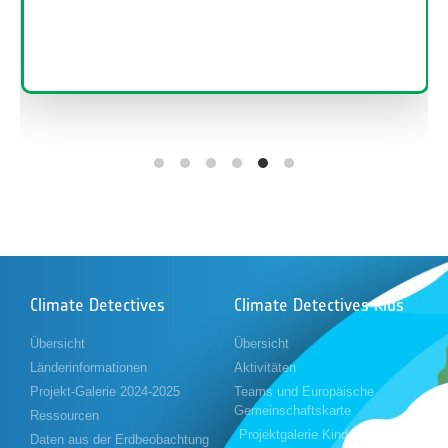
Climate Detectives
Climate Detectives Kids
Übersicht
Übersicht
Länderinformationen
Aktivitäten
Projekt-Galerie 2024-2025
Teams und Europäische
Gemeinschaftskarte
Ressourcen
Projektgalerie Kinder 2023-
Daten aus der Erdbeobachtung