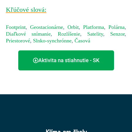
Kľúčové slová:
Footprint
,
Geostacionárne
,
Orbit
,
Platforma
,
Polárna
,
Diaľkové snímanie
,
Rozlíšenie
,
Satelity
,
Senzor
,
Priestorové
,
Slnko-synchrónne
,
Časová
Aktivita na stiahnutie - SK