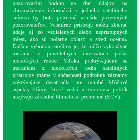
pozorovacím bodom na zber údajov: na
zhromaždenie informácií z jedného satelitného
snímku by bola potrebná armáda pozemných
pozorovateľov. Vesmírne prístroje môžu zbierať
údaje aj zo vzdialených alebo neprístupných
miest, ako sú polárne oblasti a stred oceánu.
Ďalšou výhodou satelitov je, že môžu vykonávať
merania v pravidelných intervaloch počas
niekoľkých rokov. Vďaka prekrývajúcim sa
meraniam z niekoľkých rodín satelitných
prístrojov máme v súčasnosti podrobné záznamy
pokrývajúce desaťročia pre mnohé kľúčové
aspekty klímy, ktoré vedci a tvorcovia politík
nazývajú základné klimatické premenné (ECV).