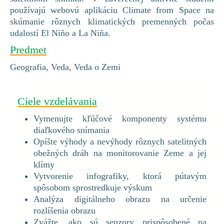
používajú webovú aplikáciu Climate from Space na
skúmanie rôznych klimatických premenných počas
udalostí El Niño a La Niña.
Predmet
Geografia, Veda, Veda o Zemi
Ciele vzdelávania
Vymenujte kľúčové komponenty systému
diaľkového snímania
Opíšte výhody a nevýhody rôznych satelitných
obežných dráh na monitorovanie Zeme a jej
klímy
Vytvorenie infografiky, ktorá pútavým
spôsobom sprostredkuje výskum
Analýza digitálneho obrazu na určenie
rozlíšenia obrazu
Zvážte, ako sú senzory prispôsobené na