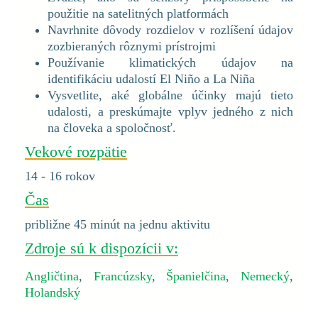
použitie na satelitných platformách
Navrhnite dôvody rozdielov v rozlíšení údajov
zozbieraných rôznymi prístrojmi
Používanie klimatických údajov na
identifikáciu udalostí El Niño a La Niña
Vysvetlite, aké globálne účinky majú tieto
udalosti, a preskúmajte vplyv jedného z nich
na človeka a spoločnosť.
Vekové rozpätie
14 - 16 rokov
Čas
približne 45 minút na jednu aktivitu
Zdroje sú k dispozícii v:
Angličtina
,
Francúzsky
,
Španielčina
,
Nemecký
,
Holandský