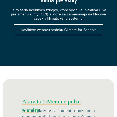
Klíma pre školy
Je to séria učebných zdrojov, ktoré vyvinula Iniciatíva ESA
pre zmenu klímy (CCI) a ktoré sa zameriavajú na kľúčové
aspekty klimatického systému.
Navštívte webovú stránku Climate for Schools
Aktivita 1:Meranie pulzu
planéty
V tejto aktivite sa študenti oboznámia
s pojmom diaľkový prieskum Zeme a