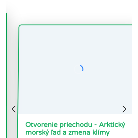
Otvorenie priechodu - Arktický
morský ľad a zmena klímy
Stručný opis V tomto súbore troch aktivít študenti