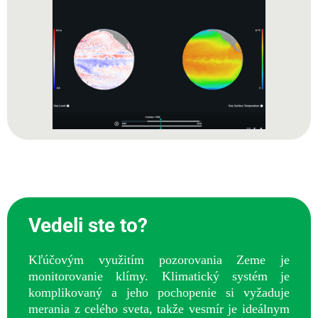
Vedeli ste to?
Kľúčovým využitím pozorovania Zeme je
monitorovanie klímy. Klimatický systém je
komplikovaný a jeho pochopenie si vyžaduje
merania z celého sveta, takže vesmír je ideálnym