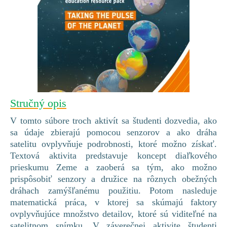
Stručný opis
V tomto súbore troch aktivít sa študenti dozvedia, ako
sa údaje zbierajú pomocou senzorov a ako dráha
satelitu ovplyvňuje podrobnosti, ktoré možno získať.
Textová aktivita predstavuje koncept diaľkového
prieskumu Zeme a zaoberá sa tým, ako možno
prispôsobiť senzory a družice na rôznych obežných
dráhach zamýšľanému použitiu. Potom nasleduje
matematická práca, v ktorej sa skúmajú faktory
ovplyvňujúce množstvo detailov, ktoré sú viditeľné na
satelitnom snímku. V záverečnej aktivite študenti