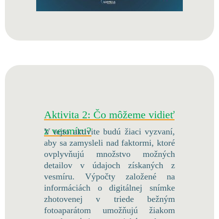
Aktivita 2: Čo môžeme vidieť
z vesmíru?
V tejto aktivite budú žiaci vyzvaní,
aby sa zamysleli nad faktormi, ktoré
ovplyvňujú množstvo možných
detailov v údajoch získaných z
vesmíru. Výpočty založené na
informáciách o digitálnej snímke
zhotovenej v triede bežným
fotoaparátom umožňujú žiakom