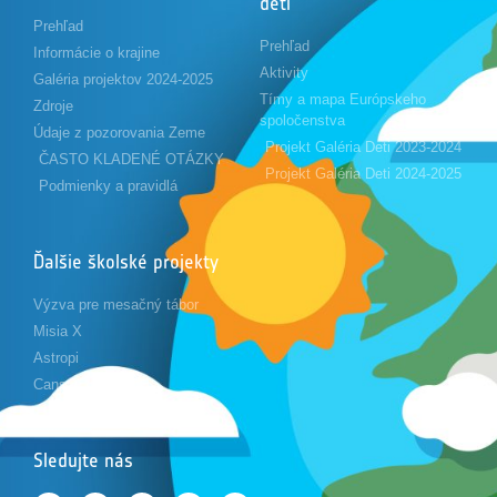
deti
Prehľad
Prehľad
Informácie o krajine
Aktivity
Galéria projektov 2024-2025
Tímy a mapa Európskeho
Zdroje
spoločenstva
Údaje z pozorovania Zeme
Projekt Galéria Deti 2023-2024
ČASTO KLADENÉ OTÁZKY
Projekt Galéria Deti 2024-2025
Podmienky a pravidlá
Ďalšie školské projekty
Výzva pre mesačný tábor
Misia X
Astropi
Cansat
Sledujte nás