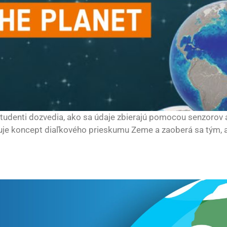
študenti dozvedia, ako sa údaje zbierajú pomocou senzorov a
vuje koncept diaľkového prieskumu Zeme a zaoberá sa tým, a