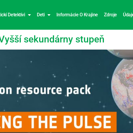
ickí Detektívi
Deti
Informácie O Krajine
Zdroje
Údaj
 Vyšší sekundárny stupeň