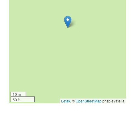
10 m
50 ft
Leták
, ©
OpenStreetMap
prispievatelia