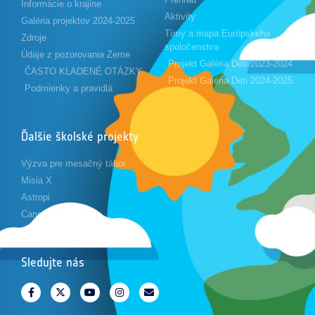
Informácie o krajine
Aktivity
Galéria projektov 2024-2025
Tímy a mapa Európskeho
Zdroje
spoločenstva
Údaje z pozorovania Zeme
Projekt Galéria Deti 2023-2024
ČASTO KLADENÉ OTÁZKY
Projekt Galéria Deti 2024-2025
Podmienky a pravidlá
Ďalšie školské projekty
Výzva pre mesačný tábor
Misia X
Astropi
Cansat
Sledujte nás