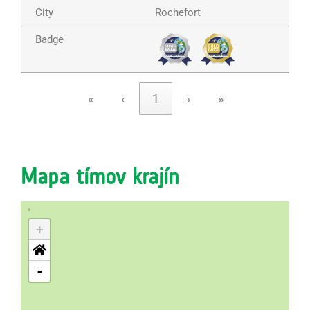
Rochefort
«
‹
1
›
»
Mapa tímov krajín
+
-