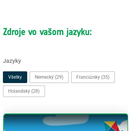
Zdroje vo vašom jazyku:
Jazyky
Jazyky
Všetky
Nemecký
(29)
Francúzsky
(35)
Holandský
(28)