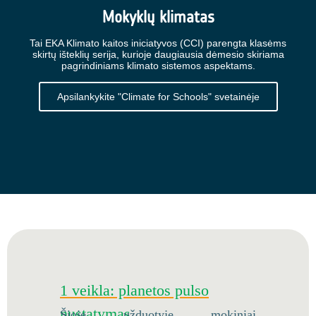
Mokyklų klimatas
Tai EKA Klimato kaitos iniciatyvos (CCI) parengta klasėms
skirtų išteklių serija, kurioje daugiausia dėmesio skiriama
pagrindiniams klimato sistemos aspektams.
Apsilankykite "Climate for Schools" svetainėje
1 veikla: planetos pulso
nustatymas
Šioje užduotyje mokiniai