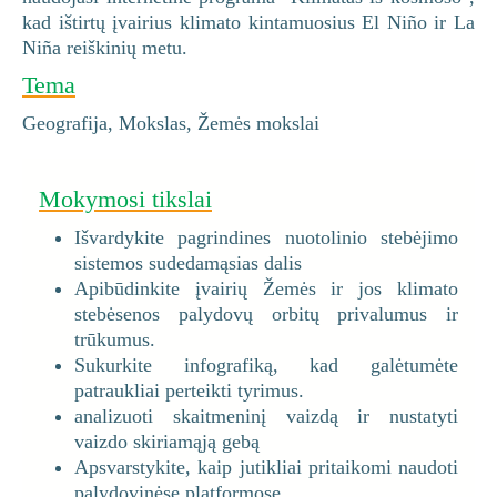
kad ištirtų įvairius klimato kintamuosius El Niño ir La
Niña reiškinių metu.
Tema
Geografija, Mokslas, Žemės mokslai
Mokymosi tikslai
Išvardykite pagrindines nuotolinio stebėjimo
sistemos sudedamąsias dalis
Apibūdinkite įvairių Žemės ir jos klimato
stebėsenos palydovų orbitų privalumus ir
trūkumus.
Sukurkite infografiką, kad galėtumėte
patraukliai perteikti tyrimus.
analizuoti skaitmeninį vaizdą ir nustatyti
vaizdo skiriamąją gebą
Apsvarstykite, kaip jutikliai pritaikomi naudoti
palydovinėse platformose.