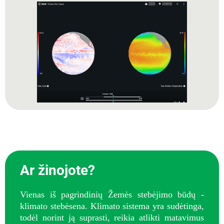
Ar žinojote?
Vienas iš pagrindinių Žemės stebėjimo būdų -
klimato stebėsena. Klimato sistema yra sudėtinga,
todėl norint ją suprasti, reikia atlikti matavimus