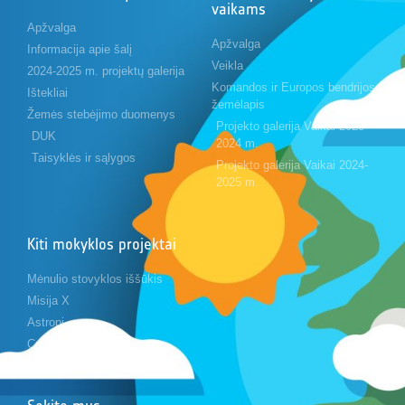
vaikams
Apžvalga
Apžvalga
Informacija apie šalį
Veikla
2024-2025 m. projektų galerija
Komandos ir Europos bendrijos
Ištekliai
žemėlapis
Žemės stebėjimo duomenys
Projekto galerija Vaikai 2023-
DUK
2024 m.
Taisyklės ir sąlygos
Projekto galerija Vaikai 2024-
2025 m.
Kiti mokyklos projektai
Mėnulio stovyklos iššūkis
Misija X
Astropi
Cansat