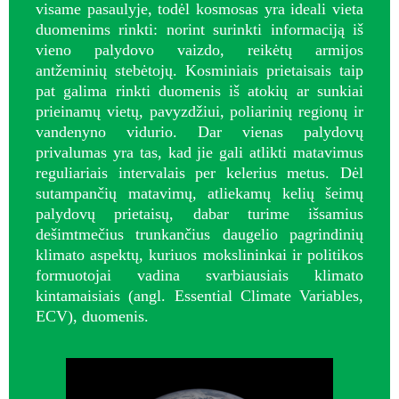
visame pasaulyje, todėl kosmosas yra ideali vieta
duomenims rinkti: norint surinkti informaciją iš
vieno palydovo vaizdo, reikėtų armijos
antžeminių stebėtojų. Kosminiais prietaisais taip
pat galima rinkti duomenis iš atokių ar sunkiai
prieinamų vietų, pavyzdžiui, poliarinių regionų ir
vandenyno vidurio. Dar vienas palydovų
privalumas yra tas, kad jie gali atlikti matavimus
reguliariais intervalais per kelerius metus. Dėl
sutampančių matavimų, atliekamų kelių šeimų
palydovų prietaisų, dabar turime išsamius
dešimtmečius trunkančius daugelio pagrindinių
klimato aspektų, kuriuos mokslininkai ir politikos
formuotojai vadina svarbiausiais klimato
kintamaisiais (angl. Essential Climate Variables,
ECV), duomenis.