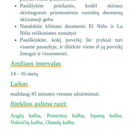
Pasiūlykite priežastis, kodėl skiriasi
skirtingomis priemonėmis surinktų duomenų
skiriamoji geba
Naudokite klimato duomenis El Niño ir La
Niña reiškiniams nustatyti
Paaiškinkite, kokį poveikį šie įvykiai turi
visame pasaulyje, ir ištirkite vieno iš jų poveikį
žmogui ir visuomenei.
Amžiaus intervalas
14 - 16 metų
Laikas
maždaug 45 minutės vienam užsiėmimui.
Išteklius galima rasti:
Anglų kalba
,
Prancūzų kalba
,
Ispanų kalba
,
Vokiečių kalba
,
Olandų kalba