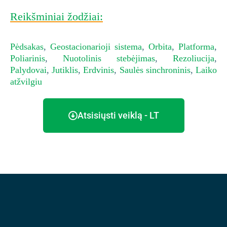
Reikšminiai žodžiai:
Pėdsakas
,
Geostacionarioji sistema
,
Orbita
,
Platforma
,
Poliarinis
,
Nuotolinis stebėjimas
,
Rezoliucija
,
Palydovai
,
Jutiklis
,
Erdvinis
,
Saulės sinchroninis
,
Laiko
atžvilgiu
Atsisiųsti veiklą - LT