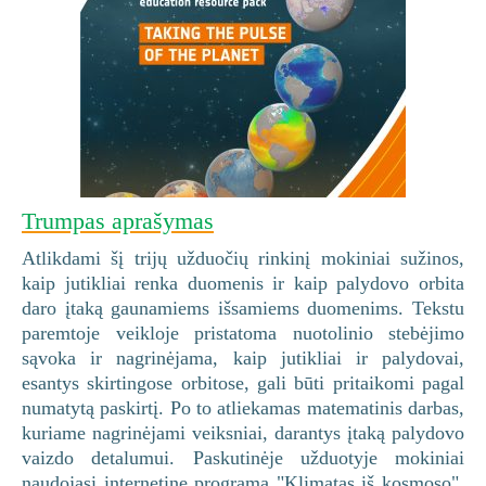
Trumpas aprašymas
Atlikdami šį trijų užduočių rinkinį mokiniai sužinos,
kaip jutikliai renka duomenis ir kaip palydovo orbita
daro įtaką gaunamiems išsamiems duomenims. Tekstu
paremtoje veikloje pristatoma nuotolinio stebėjimo
sąvoka ir nagrinėjama, kaip jutikliai ir palydovai,
esantys skirtingose orbitose, gali būti pritaikomi pagal
numatytą paskirtį. Po to atliekamas matematinis darbas,
kuriame nagrinėjami veiksniai, darantys įtaką palydovo
vaizdo detalumui. Paskutinėje užduotyje mokiniai
naudojasi internetine programa "Klimatas iš kosmoso",