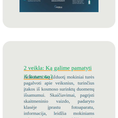
2 veikla: Ką galime pamatyti
iš kosmoso?
Atlikdami šią užduotį mokiniai turės
pagalvoti apie veiksnius, turinčius
įtakos iš kosmoso surinktų duomenų
išsamumui. Skaičiavimai, pagrįsti
skaitmeninio vaizdo, padaryto
klasėje įprastu fotoaparatu,
informacija, leidžia mokiniams