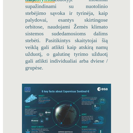
supažindinami su nuotolinio
stebėjimo sąvoka ir tyrinėja, kaip
palydovai, esantys skirtingose
orbitose, naudojami Žemės klimato
sistemos sudedamosioms dalims
stebėti. Pasitikintys skaitytojai šią
veiklą gali atlikti kaip atskirą namų
užduotį, o galutinę tyrimo užduotį
gali atlikti individualiai arba dviese /
grupėse.