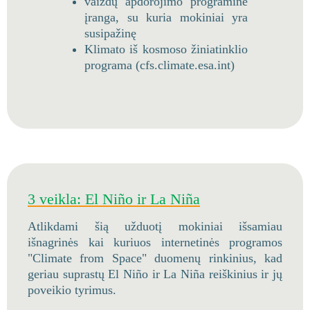
vaizdų apdorojimo programinė
įranga, su kuria mokiniai yra
susipažinę
Klimato iš kosmoso žiniatinklio
programa (cfs.climate.esa.int)
3 veikla: El Niño ir La Niña
Atlikdami šią užduotį mokiniai išsamiau
išnagrinės kai kuriuos internetinės programos
"Climate from Space" duomenų rinkinius, kad
geriau suprastų El Niño ir La Niña reiškinius ir jų
poveikio tyrimus.