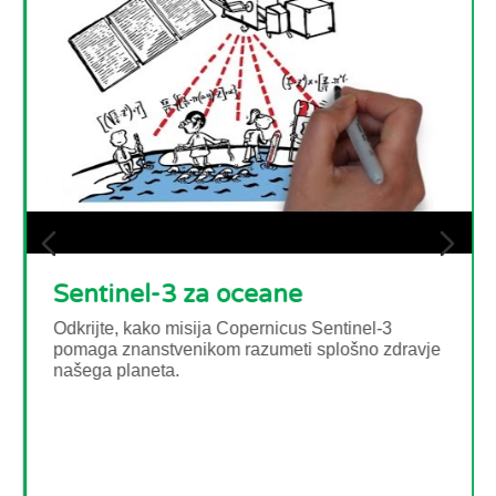
nel-3 za oceane
, kako misija Copernicus Sentinel-3
znanstvenikom razumeti splošno zdravje
planeta.
Slike
Preberi
spremlj