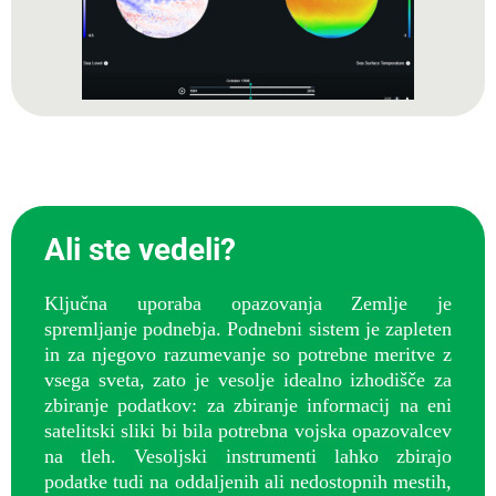
Ali ste vedeli?
Ključna uporaba opazovanja Zemlje je
spremljanje podnebja. Podnebni sistem je zapleten
in za njegovo razumevanje so potrebne meritve z
vsega sveta, zato je vesolje idealno izhodišče za
zbiranje podatkov: za zbiranje informacij na eni
satelitski sliki bi bila potrebna vojska opazovalcev
na tleh. Vesoljski instrumenti lahko zbirajo
podatke tudi na oddaljenih ali nedostopnih mestih,