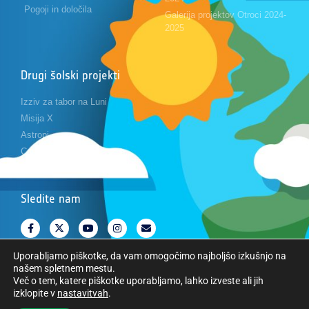
Pogoji in določila
Galerija projektov Otroci 2024-
2025
Drugi šolski projekti
Izziv za tabor na Luni
Misija X
Astropi
Cansat
Sledite nam
Uporabljamo piškotke, da vam omogočimo najboljšo izkušnjo na
našem spletnem mestu.
Več o tem, katere piškotke uporabljamo, lahko izveste ali jih
izklopite v
nastavitvah
.
Avtorske pravice © Evropska vesoljska agencija. Vse pravice pridržane.