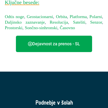
Ključne besede:
Odtis noge
,
Geostacionarni
,
Orbita
,
Platforma
,
Polarni
,
Daljinsko zaznavanje
,
Resolucija
,
Sateliti
,
Senzor
,
Prostorski
,
Sončno-sinhronski
,
Časovno
Dejavnost za prenos - SL
Podnebje v šolah