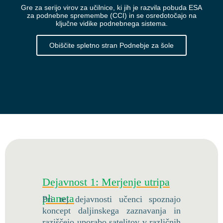
Gre za serijo virov za učilnice, ki jih je razvila pobuda ESA
za podnebne spremembe (CCI) in se osredotočajo na
ključne vidike podnebnega sistema.
Obiščite spletno stran Podnebje za šole
Dejavnost 1: Merjenje utripa
planeta
Pri tej dejavnosti učenci spoznajo
koncept daljinskega zaznavanja in
raziščejo uporabo satelitov v različnih