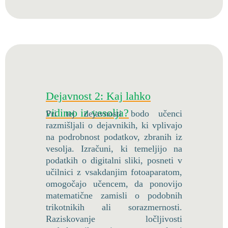
Dejavnost 2: Kaj lahko
vidimo iz vesolja?
Pri tej dejavnosti bodo učenci
razmišljali o dejavnikih, ki vplivajo
na podrobnost podatkov, zbranih iz
vesolja. Izračuni, ki temeljijo na
podatkih o digitalni sliki, posneti v
učilnici z vsakdanjim fotoaparatom,
omogočajo učencem, da ponovijo
matematične zamisli o podobnih
trikotnikih ali sorazmernosti.
Raziskovanje ločljivosti