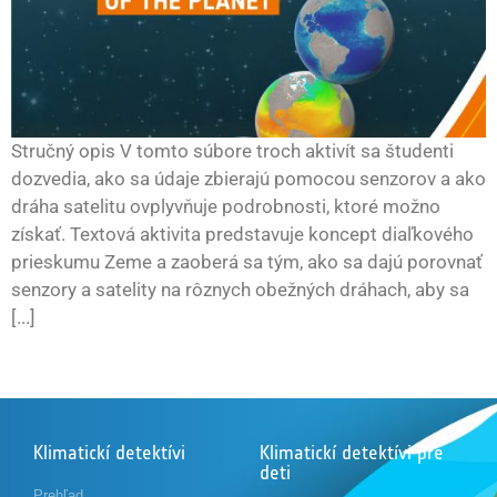
Stručný opis V tomto súbore troch aktivít sa študenti
dozvedia, ako sa údaje zbierajú pomocou senzorov a ako
dráha satelitu ovplyvňuje podrobnosti, ktoré možno
získať. Textová aktivita predstavuje koncept diaľkového
prieskumu Zeme a zaoberá sa tým, ako sa dajú porovnať
senzory a satelity na rôznych obežných dráhach, aby sa
[...]
Klimatickí detektívi
Klimatickí detektívi pre
deti
Prehľad