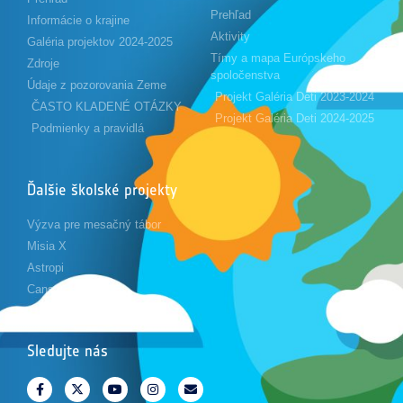
Prehľad
Informácie o krajine
Aktivity
Galéria projektov 2024-2025
Tímy a mapa Európskeho
Zdroje
spoločenstva
Údaje z pozorovania Zeme
Projekt Galéria Deti 2023-2024
ČASTO KLADENÉ OTÁZKY
Projekt Galéria Deti 2024-2025
Podmienky a pravidlá
Ďalšie školské projekty
Výzva pre mesačný tábor
Misia X
Astropi
Cansat
Sledujte nás