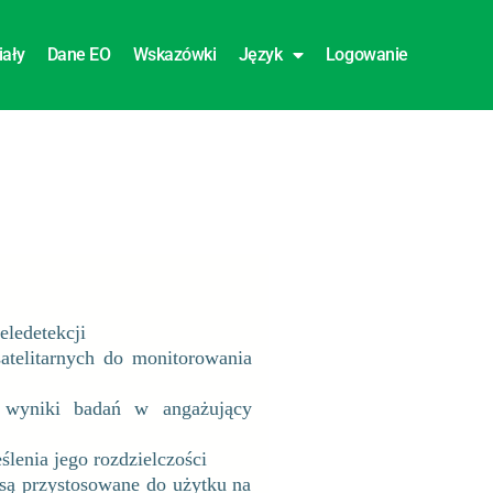
iały
Dane EO
Wskazówki
Język
Logowanie
ledetekcji
satelitarnych do monitorowania
ć wyniki badań w angażujący
lenia jego rozdzielczości
 są przystosowane do użytku na