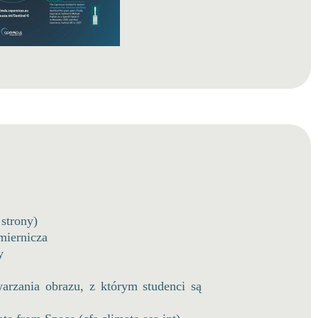
 strony)
miernicza
y
rzania obrazu, z którym studenci są