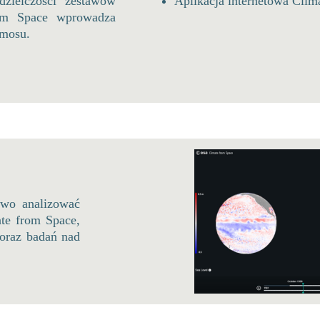
dzielczości zestawów
Aplikacja internetowa Clima
rom Space wprowadza
smosu.
owo analizować
ate from Space,
oraz badań nad