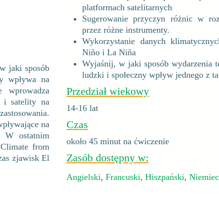
platformach satelitarnych
Sugerowanie przyczyn różnic w roz
przez różne instrumenty.
Wykorzystanie danych klimatycznych
Niño i La Niña
Wyjaśnij, w jaki sposób wydarzenia t
w jaki sposób
ludzki i społeczny wpływ jednego z t
ity wpływa na
Przedział wiekowy
we wprowadza
 i satelity na
14-16 lat
zastosowania.
Czas
wpływające na
m. W ostatnim
około 45 minut na ćwiczenie
j Climate from
Zasób dostępny w:
as zjawisk El
Angielski
,
Francuski
,
Hiszpański
,
Niemiec