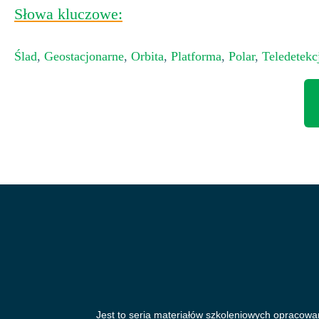
Słowa kluczowe:
Ślad
,
Geostacjonarne
,
Orbita
,
Platforma
,
Polar
,
Teledetekc
Jest to seria materiałów szkoleniowych opracowa