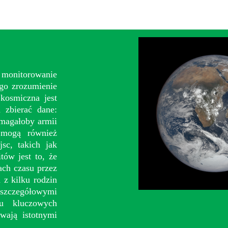
monitorowanie
ego zrozumienie
kosmiczna jest
 zbierać dane:
ymagałoby armii
 mogą również
sc, takich jak
tów jest to, że
ch czasu przez
 z kilku rodzin
 szczegółowymi
lu kluczowych
wają istotnymi