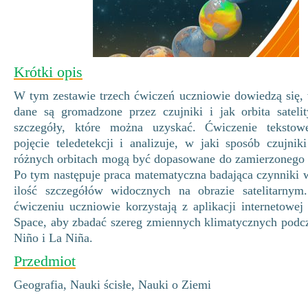
Krótki opis
W tym zestawie trzech ćwiczeń uczniowie dowiedzą się, 
dane są gromadzone przez czujniki i jak orbita satel
szczegóły, które można uzyskać. Ćwiczenie teksto
pojęcie teledetekcji i analizuje, w jaki sposób czujniki
różnych orbitach mogą być dopasowane do zamierzonego 
Po tym następuje praca matematyczna badająca czynniki 
ilość szczegółów widocznych na obrazie satelitarny
ćwiczeniu uczniowie korzystają z aplikacji internetowe
Space, aby zbadać szereg zmiennych klimatycznych podcz
Niño i La Niña.
Przedmiot
Geografia, Nauki ścisłe, Nauki o Ziemi