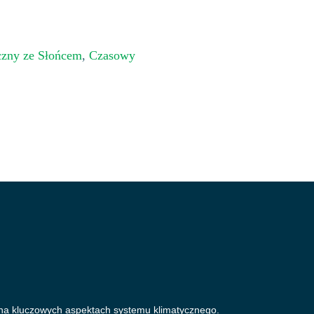
czny ze Słońcem
,
Czasowy
ę na kluczowych aspektach systemu klimatycznego.