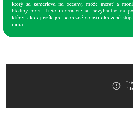
ktorý sa zameriava na oceány, môže merať a moni
hladiny morí. Tieto informácie sú nevyhnutné na po
klímy, ako aj rizík pre pobrežné oblasti ohrozené stúp
mora.