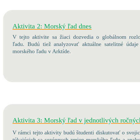
Aktivita 2: Morský ľad dnes
V tejto aktivite sa žiaci dozvedia o globálnom rozl
ľadu. Budú tiež analyzovať aktuálne satelitné údaje
morského ľadu v Arktíde.
Aktivita 3: Morský ľad v jednotlivých ročný
V rámci tejto aktivity budú študenti diskutovať o svoj
týkajúcich sa sezónnych zmien morského ľadu a analy