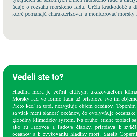
údaje o rozsahu morského ľadu. Určia krátkodobé a d
ktoré pomáhajú charakterizovať a monitorovať morský 
Vedeli ste to?
Hladina mora je veľmi citlivým ukazovateľom klima
Morský ľad vo forme ľadu už prispieva svojím objem
Preto keď sa topí, nezvyšuje objem oceánov. Topením
sa však mení slanosť oceánov, čo ovplyvňuje oceánske 
globálny klimatický systém. Na druhej strane topiaci s
ako sú ľadovce a ľadové čiapky, prispieva k zväč
oceánov a k zvyšovaniu hladiny morí. Satelit Coperni