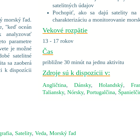
satelitných údajov
Pochopiť, ako sa dajú satelity na
charakterizáciu a monitorovanie mors
ký morský ľad.
ne, "keď oceán
Vekové rozpätie
k analyzovať
13 - 17 rokov
eto parametre
svete je možné
Čas
obé satelitné
približne 30 minút na jednu aktivitu
ita sa zaoberá
i k dispozícii
Zdroje sú k dispozícii v:
Angličtina
,
Dánsky
,
Holandský
,
Fra
Taliansky
,
Nórsky
,
Portugalčina
,
Španielči
rafia
,
Satelity
,
Veda
,
Morský ľad