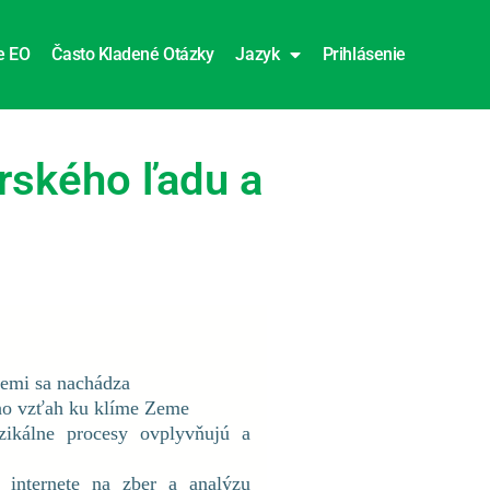
e EO
Často Kladené Otázky
Jazyk
Prihlásenie
rského ľadu a
 Zemi sa nachádza
ho vzťah ku klíme Zeme
zikálne procesy ovplyvňujú a
 internete na zber a analýzu