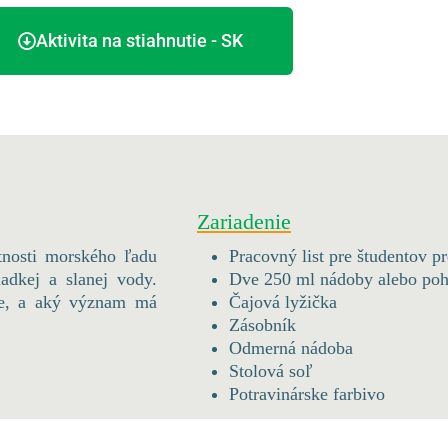
Aktivita na stiahnutie - SK
Zariadenie
stnosti morského ľadu
Pracovný list pre študentov p
adkej a slanej vody.
Dve 250 ml nádoby alebo poh
ne, a aký význam má
Čajová lyžička
Zásobník
Odmerná nádoba
Stolová soľ
Potravinárske farbivo