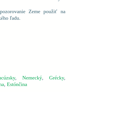
 pozorovanie Zeme použiť na
kého ľadu.
ncúzsky
,
Nemecký
,
Grécky
,
na
,
Estónčina