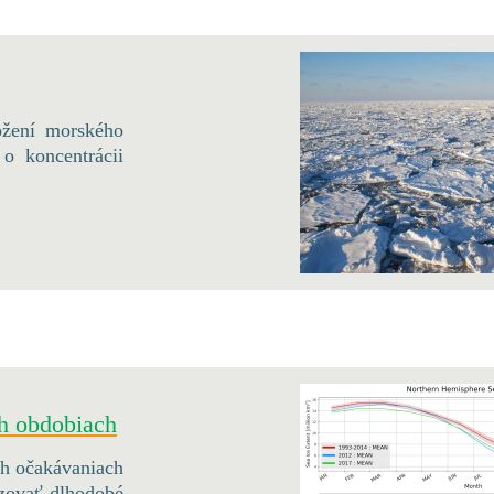
ožení morského
 o koncentrácii
ch obdobiach
ich očakávaniach
zovať dlhodobé