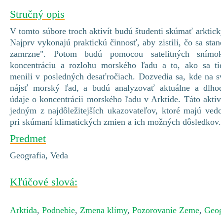
Stručný opis
V tomto súbore troch aktivít budú študenti skúmať arktic
Najprv vykonajú praktickú činnosť, aby zistili, čo sa sta
zamrzne". Potom budú pomocou satelitných snímo
koncentráciu a rozlohu morského ľadu a to, ako sa ti
menili v posledných desaťročiach. Dozvedia sa, kde na 
nájsť morský ľad, a budú analyzovať aktuálne a dlhod
údaje o koncentrácii morského ľadu v Arktíde. Táto aktiv
jedným z najdôležitejších ukazovateľov, ktoré majú vedc
pri skúmaní klimatických zmien a ich možných dôsledkov.
Predmet
Geografia, Veda
Kľúčové slová:
Arktída
,
Podnebie
,
Zmena klímy
,
Pozorovanie Zeme
,
Geog