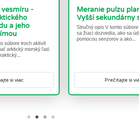
eranie pulzu planéty -
Jeden r
yšší sekundárny stupeň
Pochop
ručný opis V tomto súbore troch aktivít
Stručný opi
 žiaci dozvedia, ako sa údaje zbierajú
aktivity na
mocou senzorov a ako...
žiakov o r
sa na zákla
Prečítajte si viac