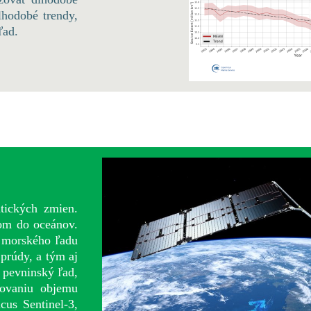
lhodobé trendy,
ľad.
tických zmien.
om do oceánov.
 morského ľadu
prúdy, a tým aj
a pevninský ľad,
šovaniu objemu
cus Sentinel-3,