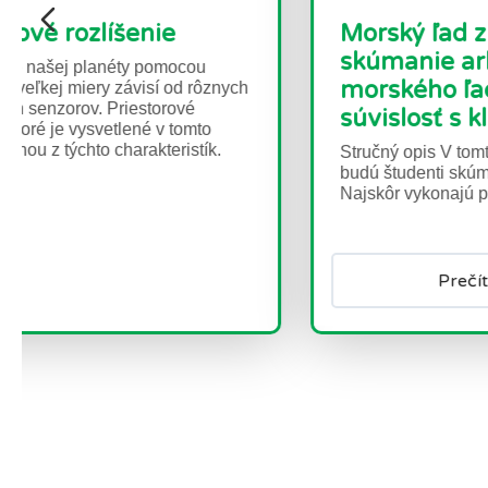
Morský ľad z vesmíru -
M
skúmanie arktického
V
morského ľadu a jeho
St
súvislosť s klímou
sa
po
Stručný opis V tomto súbore troch aktivít
budú študenti skúmať arktický morský ľad.
Najskôr vykonajú praktický...
Prečítajte si viac