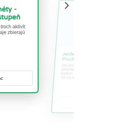
ok na Zemi -
enie ročných období
s Tento materiál obsahuje dve
 podporu a rozšírenie vedomostí
očných obdobiach a zameriava
dné...
Prečítajte si viac