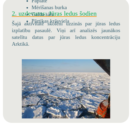
Paplāte
Mērīšanas burka
2. uzdevums: Jūras ledus šodien
Galda sāls
Pārtikas krāsviela
Šajā aktivitātē skolēni uzzinās par jūras ledus
izplatību pasaulē. Viņi arī analizēs jaunākos
satelītu datus par jūras ledus koncentrāciju
Arktikā.