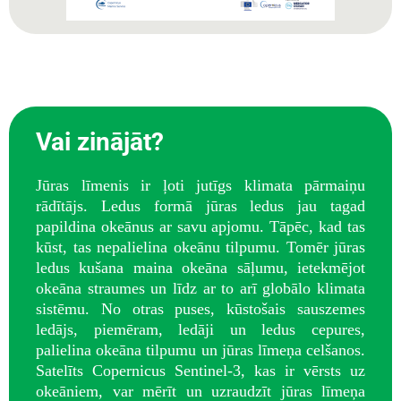
Vai zinājāt?
Jūras līmenis ir ļoti jutīgs klimata pārmaiņu
rādītājs. Ledus formā jūras ledus jau tagad
papildina okeānus ar savu apjomu. Tāpēc, kad tas
kūst, tas nepalielina okeānu tilpumu. Tomēr jūras
ledus kušana maina okeāna sāļumu, ietekmējot
okeāna straumes un līdz ar to arī globālo klimata
sistēmu. No otras puses, kūstošais sauszemes
ledājs, piemēram, ledāji un ledus cepures,
palielina okeāna tilpumu un jūras līmeņa celšanos.
Satelīts Copernicus Sentinel-3, kas ir vērsts uz
okeāniem, var mērīt un uzraudzīt jūras līmeņa