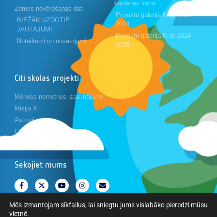
Kopienas karte
Zemes novērošanas dati
Projektu galerija Kids 2023-
BIEŽĀK UZDOTIE
2024
JAUTĀJUMI
Projektu galerija Kids 2024-
Noteikumi un nosacījumi
2025
Citi skolas projekti
Mēness nometnes izaicinājums
Misija X
Astropi
Cansat
Sekojiet mums
Mēs izmantojam sīkfailus, lai sniegtu jums vislabāko pieredzi mūsu
vietnē.