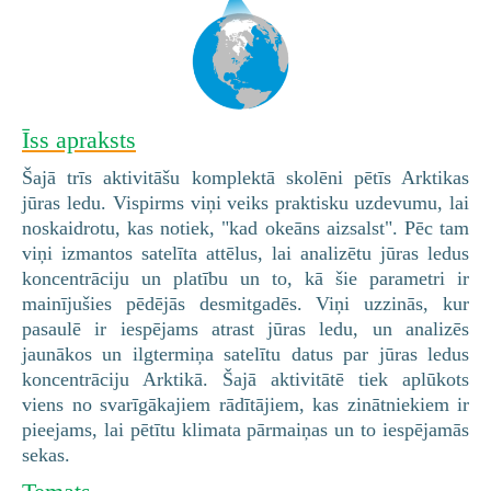
Īss apraksts
Šajā trīs aktivitāšu komplektā skolēni pētīs Arktikas
jūras ledu. Vispirms viņi veiks praktisku uzdevumu, lai
noskaidrotu, kas notiek, "kad okeāns aizsalst". Pēc tam
viņi izmantos satelīta attēlus, lai analizētu jūras ledus
koncentrāciju un platību un to, kā šie parametri ir
mainījušies pēdējās desmitgadēs. Viņi uzzinās, kur
pasaulē ir iespējams atrast jūras ledu, un analizēs
jaunākos un ilgtermiņa satelītu datus par jūras ledus
koncentrāciju Arktikā. Šajā aktivitātē tiek aplūkots
viens no svarīgākajiem rādītājiem, kas zinātniekiem ir
pieejams, lai pētītu klimata pārmaiņas un to iespējamās
sekas.