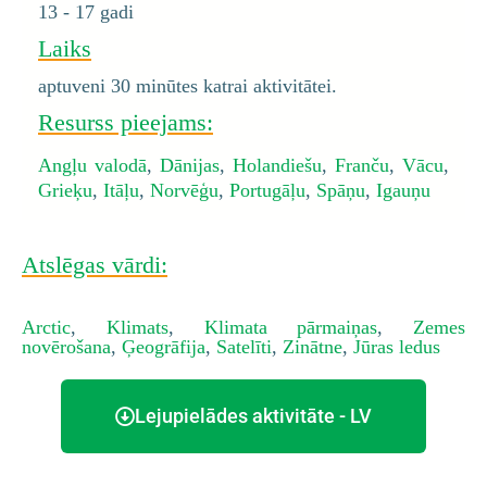
13 - 17 gadi
Laiks
aptuveni 30 minūtes katrai aktivitātei.
Resurss pieejams:
Angļu valodā
,
Dānijas
,
Holandiešu
,
Franču
,
Vācu
,
Grieķu
,
Itāļu
,
Norvēģu
,
Portugāļu
,
Spāņu
,
Igauņu
Atslēgas vārdi:
Arctic
,
Klimats
,
Klimata pārmaiņas
,
Zemes
novērošana
,
Ģeogrāfija
,
Satelīti
,
Zinātne
,
Jūras ledus
Lejupielādes aktivitāte - LV