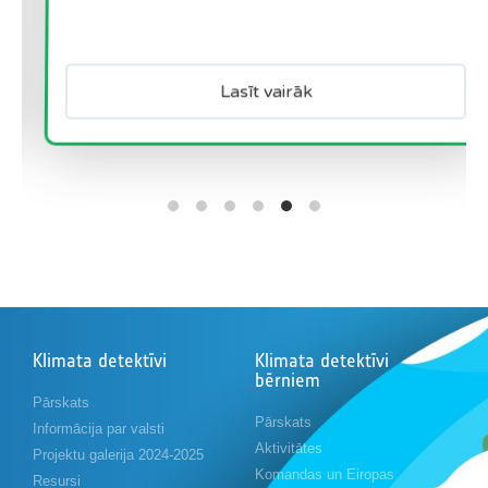
Lasīt vairāk
Klimata detektīvi
Klimata detektīvi
bērniem
Pārskats
Pārskats
Informācija par valsti
Aktivitātes
Projektu galerija 2024-2025
Komandas un Eiropas
Resursi