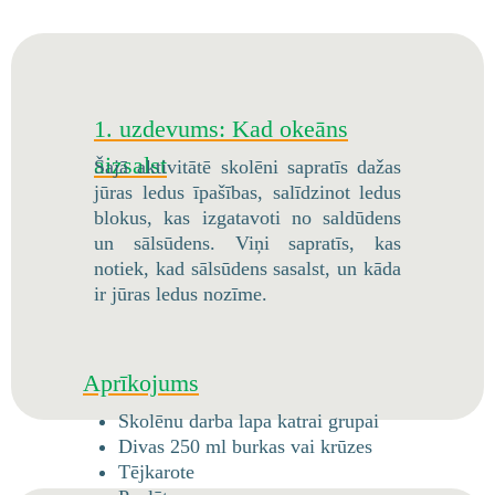
1. uzdevums: Kad okeāns
aizsalst
Šajā aktivitātē skolēni sapratīs dažas
jūras ledus īpašības, salīdzinot ledus
blokus, kas izgatavoti no saldūdens
un sālsūdens. Viņi sapratīs, kas
notiek, kad sālsūdens sasalst, un kāda
ir jūras ledus nozīme.
Aprīkojums
Skolēnu darba lapa katrai grupai
Divas 250 ml burkas vai krūzes
Tējkarote