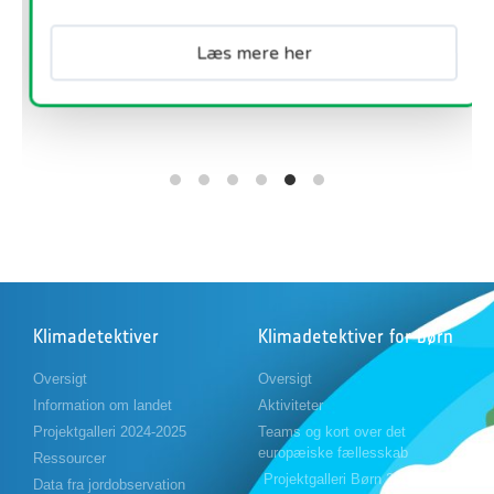
Læs mere her
Klimadetektiver
Klimadetektiver for børn
Oversigt
Oversigt
Information om landet
Aktiviteter
Projektgalleri 2024-2025
Teams og kort over det
europæiske fællesskab
Ressourcer
Projektgalleri Børn 2023-2024
Data fra jordobservation