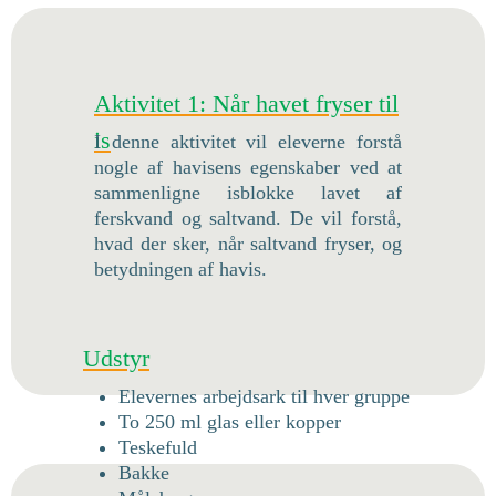
Aktivitet 1: Når havet fryser til
is
I denne aktivitet vil eleverne forstå
nogle af havisens egenskaber ved at
sammenligne isblokke lavet af
ferskvand og saltvand. De vil forstå,
hvad der sker, når saltvand fryser, og
betydningen af havis.
Udstyr
Elevernes arbejdsark til hver gruppe
To 250 ml glas eller kopper
Teskefuld
Bakke