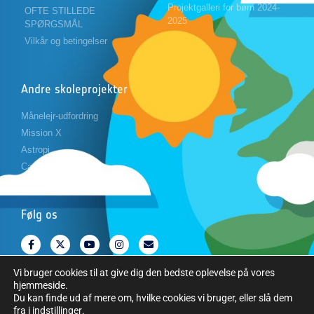
Projektgalleri for børn 2024-
OFTE STILLEDE
2025
SPØRGSMÅL
Vilkår og betingelser
Andre skoleprojekter
Månelejr-udfordring
Mission X
Astropi
Cansat
Følg os
Vi bruger cookies til at give dig den bedste oplevelse på vores
hjemmeside.
Du kan finde ud af mere om, hvilke cookies vi bruger, eller slå dem
fra i
indstillinger
.
Copyright © Den Europæiske Rumorganisation. Alle rettigheder forbeholdes.