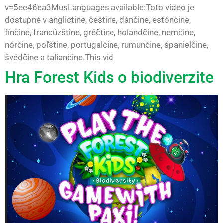
v=5ee46ea3MusLanguages available:Toto video je
dostupné v angličtine, češtine, dánčine, estónčine,
fínčine, francúzštine, gréčtine, holandčine, nemčine,
nórčine, poľštine, portugalčine, rumunčine, španielčine,
švédčine a taliančine.This vid
Hra Forest Kids o biodiverzite