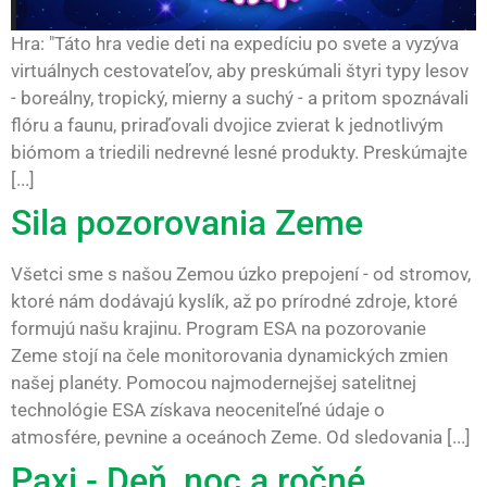
Hra: "Táto hra vedie deti na expedíciu po svete a vyzýva
virtuálnych cestovateľov, aby preskúmali štyri typy lesov
- boreálny, tropický, mierny a suchý - a pritom spoznávali
flóru a faunu, priraďovali dvojice zvierat k jednotlivým
biómom a triedili nedrevné lesné produkty. Preskúmajte
[...]
Sila pozorovania Zeme
Všetci sme s našou Zemou úzko prepojení - od stromov,
ktoré nám dodávajú kyslík, až po prírodné zdroje, ktoré
formujú našu krajinu. Program ESA na pozorovanie
Zeme stojí na čele monitorovania dynamických zmien
našej planéty. Pomocou najmodernejšej satelitnej
technológie ESA získava neoceniteľné údaje o
atmosfére, pevnine a oceánoch Zeme. Od sledovania [...]
Paxi - Deň, noc a ročné