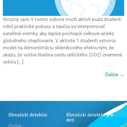
Stručný opis V tomto súbore troch aktivít budú študenti
robiť praktické pokusy a naučia sa interpretovať
satelitné snímky, aby lepšie pochopili celkové účinky
globálneho otepľovania. V aktivite 1 študenti vytvoria
model na demonštráciu skleníkového efektu tým, že
ukážu, že vyššia hladina oxidu uhličitého (CO2) znamená
vyššiu [...]
Ďalšie
→
Klimatickí detektívi
Klimatickí detektívi pre
deti
Prehľad