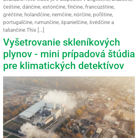
češtine, dánčine, estónčine, fínčine, francúzštine,
gréčtine, holandčine, nemčine, nórčine, poľštine,
portugalčine, rumunčine, španielčine, švédčine a
taliančine.This [...]
Vyšetrovanie skleníkových
plynov - mini prípadová štúdia
pre klimatických detektívov