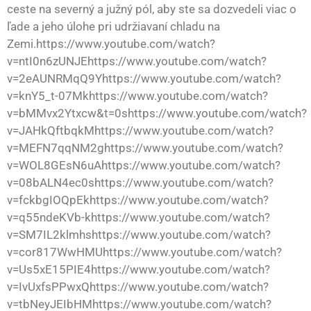
ceste na severný a južný pól, aby ste sa dozvedeli viac o
ľade a jeho úlohe pri udržiavaní chladu na
Zemi.https://www.youtube.com/watch?
v=ntI0n6zUNJEhttps://www.youtube.com/watch?
v=2eAUNRMqQ9Yhttps://www.youtube.com/watch?
v=knY5_t-07Mkhttps://www.youtube.com/watch?
v=bMMvx2Ytxcw&t=0shttps://www.youtube.com/watch?
v=JAHkQftbqkMhttps://www.youtube.com/watch?
v=MEFN7qqNM2ghttps://www.youtube.com/watch?
v=WOL8GEsN6uAhttps://www.youtube.com/watch?
v=08bALN4ec0shttps://www.youtube.com/watch?
v=fckbgIOQpEkhttps://www.youtube.com/watch?
v=q55ndeKVb-khttps://www.youtube.com/watch?
v=SM7IL2klmhshttps://www.youtube.com/watch?
v=cor817WwHMUhttps://www.youtube.com/watch?
v=Us5xE15PIE4https://www.youtube.com/watch?
v=IvUxfsPPwxQhttps://www.youtube.com/watch?
v=tbNeyJEIbHMhttps://www.youtube.com/watch?