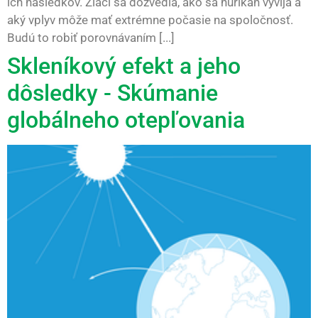
ich následkov. Žiaci sa dozvedia, ako sa hurikán vyvíja a
aký vplyv môže mať extrémne počasie na spoločnosť.
Budú to robiť porovnávaním [...]
Skleníkový efekt a jeho
dôsledky - Skúmanie
globálneho otepľovania