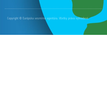
Copyright © Európska vesmírna agentúra. Všetky práva vyhradené.