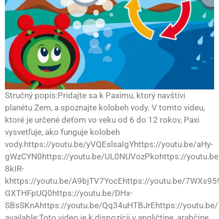
Stručný popis:Pridajte sa k Paximu, ktorý navštívi
planétu Zem, a spoznajte kolobeh vody. V tomto videu,
ktoré je určené deťom vo veku od 6 do 12 rokov, Paxi
vysvetľuje, ako funguje kolobeh
vody.https://youtu.be/yVQEslsaIgYhttps://youtu.be/aHy-
gWzCYN0https://youtu.be/UL0NUVozPkohttps://youtu.be
8kIR-
khttps://youtu.be/A9bjTV7YocEhttps://youtu.be/7WXs959
GXTHFpUQ0https://youtu.be/DHx-
SBsSKnAhttps://youtu.be/Qq34uHTBJrEhttps://youtu.be
available:Toto video je k dispozícii v angličtine, arabčine,