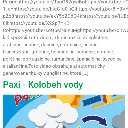
Paxim!https://youtu.be/TagG32gwiBohttps://youtu.be/io
1_cYhttps://youtu.be/hIqGfq0_iQIhttps://youtu.be/8lY9
pZq8https://youtu.be/ekY5oZDdQ4khttps://youtu.be/fUE
6jkhttps://youtu.be/X22p7YK2-
Cohttps://youtu.be/soQ5MN0nuMghttps://youtu.be/pit
k dispozícii:Toto video je k dispozícii v angličtine,
arabčine, češtine, dánčine, estónčine, fínčine,
francúzštine, gréčtine, holandčine, nemčine, nórčine,
poľštine, portugalčine, rumunčine, španielčine, švédčine
a taliančine.Toto video obsahuje aj automaticky
generované titulky v angličtine, ktoré [...]
Paxi - Kolobeh vody