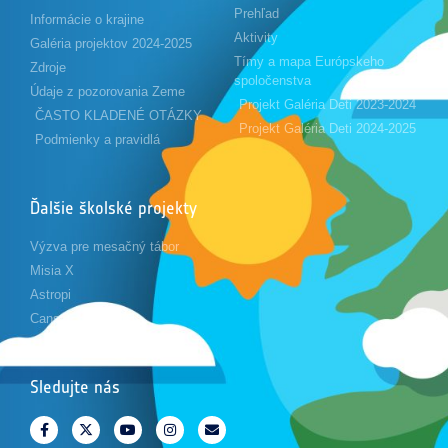
Prehľad
Informácie o krajine
Aktivity
Galéria projektov 2024-2025
Tímy a mapa Európskeho
Zdroje
spoločenstva
Údaje z pozorovania Zeme
Projekt Galéria Deti 2023-2024
ČASTO KLADENÉ OTÁZKY
Projekt Galéria Deti 2024-2025
Podmienky a pravidlá
Ďalšie školské projekty
Výzva pre mesačný tábor
Misia X
Astropi
Cansat
Sledujte nás