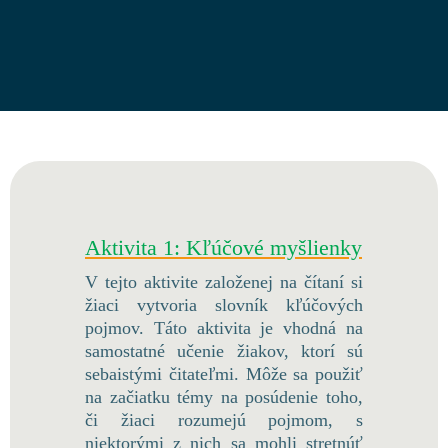
Aktivita 1: Kľúčové myšlienky
V tejto aktivite založenej na čítaní si
žiaci vytvoria slovník kľúčových
pojmov. Táto aktivita je vhodná na
samostatné učenie žiakov, ktorí sú
sebaistými čitateľmi. Môže sa použiť
na začiatku témy na posúdenie toho,
či žiaci rozumejú pojmom, s
niektorými z nich sa mohli stretnúť