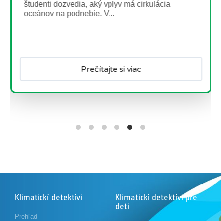
lácia
Paxi skúma ľad
Stručný popis:Vydajte sa s Paxi na dob
výpravu na severný a južný pól, aby ste
dozvedeli viac o ľade a jeho úlohe...
Prečítajte si viac
Klimatickí detektívi
Klimatickí detektívi pre
deti
Prehľad