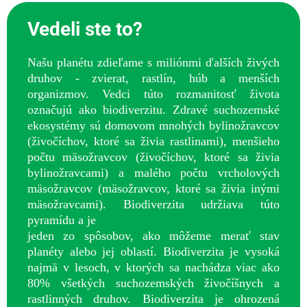
Vedeli ste to?
Našu planétu zdieľame s miliónmi ďalších živých
druhov - zvierat, rastlín, húb a menších
organizmov. Vedci túto rozmanitosť života
označujú ako biodiverzitu. Zdravé suchozemské
ekosystémy sú domovom mnohých bylinožravcov
(živočíchov, ktoré sa živia rastlinami), menšieho
počtu mäsožravcov (živočíchov, ktoré sa živia
bylinožravcami) a malého počtu vrcholových
mäsožravcov (mäsožravcov, ktoré sa živia inými
mäsožravcami). Biodiverzita udržiava túto
pyramídu a je
jeden zo spôsobov, ako môžeme merať stav
planéty alebo jej oblastí. Biodiverzita je vysoká
najmä v lesoch, v ktorých sa nachádza viac ako
80% všetkých suchozemských živočíšnych a
rastlinných druhov. Biodiverzita je ohrozená