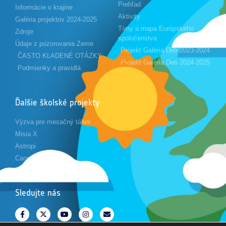
Prehľad
Informácie o krajine
Aktivity
Galéria projektov 2024-2025
Tímy a mapa Európskeho
Zdroje
spoločenstva
Údaje z pozorovania Zeme
Projekt Galéria Deti 2023-2024
ČASTO KLADENÉ OTÁZKY
Projekt Galéria Deti 2024-2025
Podmienky a pravidlá
Ďalšie školské projekty
Výzva pre mesačný tábor
Misia X
Astropi
Cansat
Sledujte nás