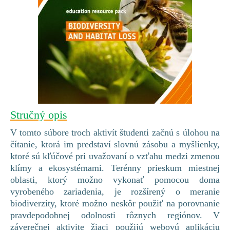
Stručný opis
V tomto súbore troch aktivít študenti začnú s úlohou na
čítanie, ktorá im predstaví slovnú zásobu a myšlienky,
ktoré sú kľúčové pri uvažovaní o vzťahu medzi zmenou
klímy a ekosystémami. Terénny prieskum miestnej
oblasti, ktorý možno vykonať pomocou doma
vyrobeného zariadenia, je rozšírený o meranie
biodiverzity, ktoré možno neskôr použiť na porovnanie
pravdepodobnej odolnosti rôznych regiónov. V
záverečnej aktivite žiaci použijú webovú aplikáciu