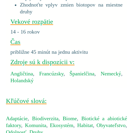
Zhodnoťte vplyv zmien biotopov na miestne
druhy
Vekové rozpätie
14 - 16 rokov
Čas
približne 45 minút na jednu aktivitu
Zdroje sú k dispozícii v:
Angličtina
,
Francúzsky
,
Španielčina
,
Nemecký
,
Holandský
Kľúčové slová:
Adaptácie
,
Biodiverzita
,
Biome
,
Biotické a abiotické
faktory
,
Komunita
,
Ekosystém
,
Habitat
,
Obyvateľstvo
,
Odolnosť
,
Druhy