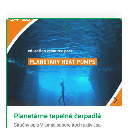
adlá
vít sa