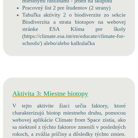
miestnymi rastlinami - jeden na skupinu
Pracovný list 2 pre študentov (2 strany)
Tabuľka aktivity 2 o biodiverzite zo sekcie
Biodiverzita a strata biotopov na webovej
stránke ESA Klíma pre školy
(https://climate.esa.int/en/educate/climate-for-
schools/) alebo/alebo kalkulačka
Aktivita 3: Miestne biotopy
V tejto aktivite žiaci určia faktory, ktoré
charakterizujú biotop miestneho druhu, pomocou
webovej aplikácie Climate from Space zistia, ako
sa niektoré z týchto faktorov zmenili v posledných
rokoch, a zvážia príčiny a dôsledky týchto zmien.