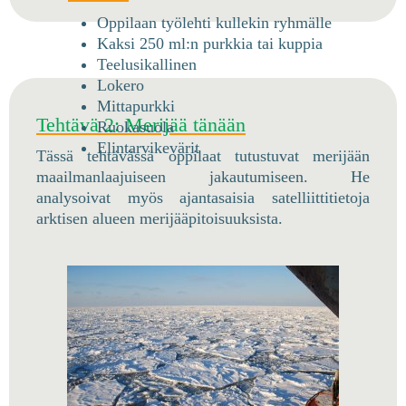
Oppilaan työlehti kullekin ryhmälle
Kaksi 250 ml:n purkkia tai kuppia
Teelusikallinen
Lokero
Mittapurkki
Tehtävä 2: Merijää tänään
Ruokasuola
Elintarvikevärit
Tässä tehtävässä oppilaat tutustuvat merijään
maailmanlaajuiseen jakautumiseen. He
analysoivat myös ajantasaisia satelliittitietoja
arktisen alueen merijääpitoisuuksista.