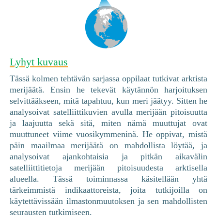
Lyhyt kuvaus
Tässä kolmen tehtävän sarjassa oppilaat tutkivat arktista
merijäätä. Ensin he tekevät käytännön harjoituksen
selvittääkseen, mitä tapahtuu, kun meri jäätyy. Sitten he
analysoivat satelliittikuvien avulla merijään pitoisuutta
ja laajuutta sekä sitä, miten nämä muuttujat ovat
muuttuneet viime vuosikymmeninä. He oppivat, mistä
päin maailmaa merijäätä on mahdollista löytää, ja
analysoivat ajankohtaisia ja pitkän aikavälin
satelliittitietoja merijään pitoisuudesta arktisella
alueella. Tässä toiminnassa käsitellään yhtä
tärkeimmistä indikaattoreista, joita tutkijoilla on
käytettävissään ilmastonmuutoksen ja sen mahdollisten
seurausten tutkimiseen.