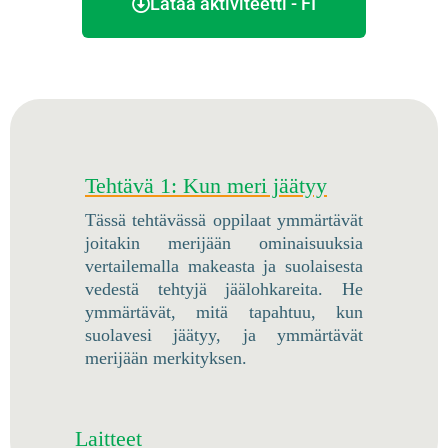
Lataa aktiviteetti - FI
Tehtävä 1: Kun meri jäätyy
Tässä tehtävässä oppilaat ymmärtävät
joitakin merijään ominaisuuksia
vertailemalla makeasta ja suolaisesta
vedestä tehtyjä jäälohkareita. He
ymmärtävät, mitä tapahtuu, kun
suolavesi jäätyy, ja ymmärtävät
merijään merkityksen.
Laitteet