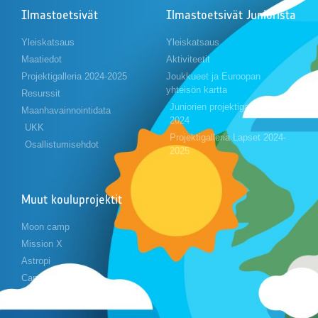
Ilmastoetsivät
Ilmastoetsivät Juniorista
Yleiskatsaus
Yleiskatsaus
Maatiedot
Aktiviteetit
Projektigalleria 2024-2025
Joukkueet ja Euroopan
yhteisön kartta
Resurssit
Juniorien projektigalleria 2023-
Maanhavainnointidata
2024
UKK
Projektigalleria Lapset 2024-
Osallistumisehdot
2025
Muut kouluprojektit
Moon camp
Mission X
Astropi
Cansat