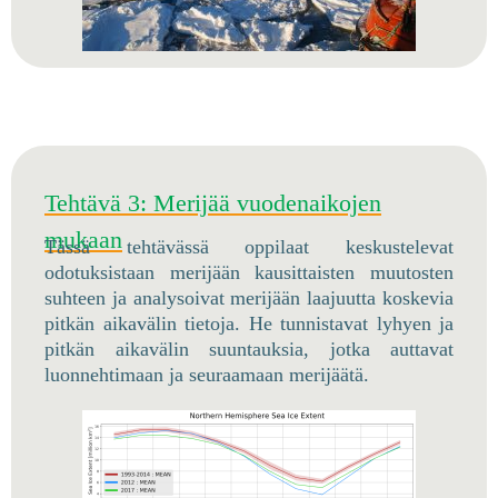
Tehtävä 3: Merijää vuodenaikojen
mukaan
Tässä tehtävässä oppilaat keskustelevat
odotuksistaan merijään kausittaisten muutosten
suhteen ja analysoivat merijään laajuutta koskevia
pitkän aikavälin tietoja. He tunnistavat lyhyen ja
pitkän aikavälin suuntauksia, jotka auttavat
luonnehtimaan ja seuraamaan merijäätä.