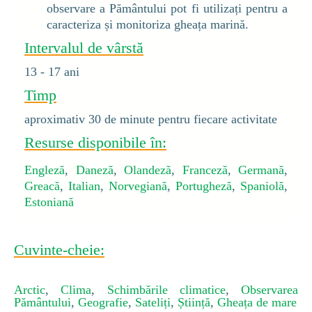
observare a Pământului pot fi utilizați pentru a
caracteriza și monitoriza gheața marină.
Intervalul de vârstă
13 - 17 ani
Timp
aproximativ 30 de minute pentru fiecare activitate
Resurse disponibile în:
Engleză
,
Daneză
,
Olandeză
,
Franceză
,
Germană
,
Greacă
,
Italian
,
Norvegiană
,
Portugheză
,
Spaniolă
,
Estoniană
Cuvinte-cheie:
Arctic
,
Clima
,
Schimbările climatice
,
Observarea
Pământului
,
Geografie
,
Sateliți
,
Știință
,
Gheața de mare