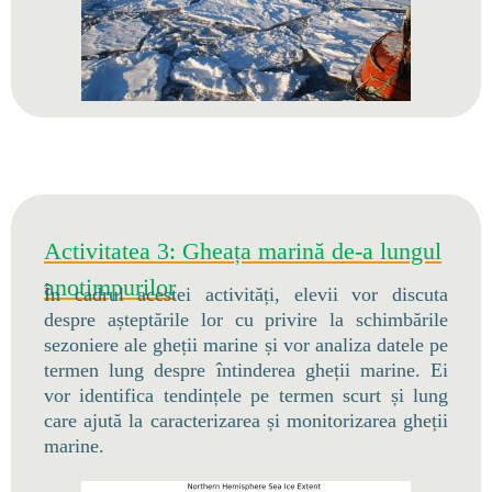
Activitatea 3: Gheața marină de-a lungul
anotimpurilor
În cadrul acestei activități, elevii vor discuta
despre așteptările lor cu privire la schimbările
sezoniere ale gheții marine și vor analiza datele pe
termen lung despre întinderea gheții marine. Ei
vor identifica tendințele pe termen scurt și lung
care ajută la caracterizarea și monitorizarea gheții
marine.