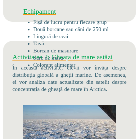
Echipament
Fișă de lucru pentru fiecare grup
Două borcane sau căni de 250 ml
Lingură de ceai
Tavă
Borcan de măsurare
Activitatea 2: Gheața de mare astăzi
Sare de masă
Colorant alimentar
În această activitate, elevii vor învăța despre
distribuția globală a gheții marine. De asemenea,
ei vor analiza date actualizate din satelit despre
concentrația de gheață de mare în Arctica.