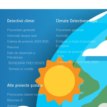
Detectivii climei
Climate Detectives Copii
Prezentare generală
Prezentare generală
Informații despre țară
Activități
Galeria de proiecte 2024-2025
Echipele și harta Comunității
Europene
Resurse
Galerie de proiecte Kids 2023-
Date de observare a
2024
Pământului
Galeria de proiecte Kids 2024-
ÎNTREBĂRI FRECVENTE
2025
Termeni și condiții
Alte proiecte școlare
Provocarea taberei lunare
Misiunea X
Astropi