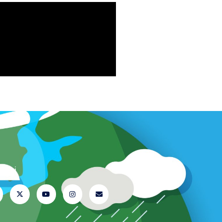
iteci