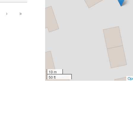
›
»
10 m
50 ft
Op