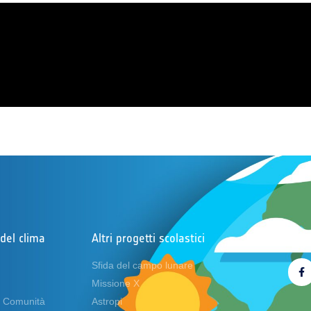
del clima
Altri progetti scolastici
Segu
Sfida del campo lunare
Missione X
a Comunità
Astropi