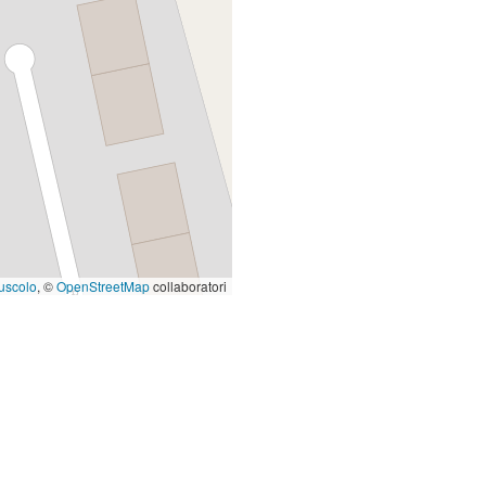
uscolo
, ©
OpenStreetMap
collaboratori