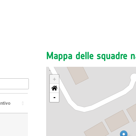
Mappa delle squadre na
+
-
intivo