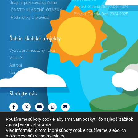
Údaje z pozorovania Zeme
Projekt Galéria Deti 2023-2024
ČASTO KLADENÉ OTÁZKY
Projekt Galéria Deti 2024-2025
Podmienky a pravidlá
Ďalšie školské projekty
Výzva pre mesačný tábor
Misia X
Astropi
Cansat
Sledujte nás
Používame súbory cookie, aby sme vám poskytli čo najlepší zážitok
z našej webovej stránky.
Viac informácií o tom, ktoré súbory cookie používame, alebo ich
môžete vypnúť v
nastaveniach
.
Copyright © Európska vesmírna agentúra. Všetky práva vyhradené.