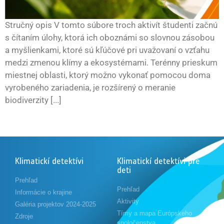
Stručný opis V tomto súbore troch aktivít študenti začnú
s čítaním úlohy, ktorá ich oboznámi so slovnou zásobou
a myšlienkami, ktoré sú kľúčové pri uvažovaní o vzťahu
medzi zmenou klímy a ekosystémami. Terénny prieskum
miestnej oblasti, ktorý možno vykonať pomocou doma
vyrobeného zariadenia, je rozšírený o meranie
biodiverzity [...]
Klimatickí detektívi
Klimatickí detektívi pre
deti
Prehľad
Prehľad
Informácie o krajine
Aktivity
Galéria projektov 2024-2025
Tímy a mapa Európskeho
Zdroje
spoločenstva