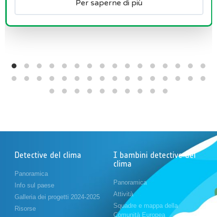
Per saperne di più
Detective del clima
I bambini detective del
clima
Panoramica
Panoramica
Info sul paese
Attività
Galleria dei progetti 2024-2025
Squadre e mappa della
Risorse
Comunità Europea