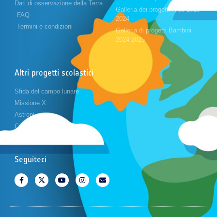
Dati di osservazione della Terra
Galleria dei progetti Kids 2023-
FAQ
2024
Termini e condizioni
Galleria di progetti Bambini
2024-2025
Altri progetti scolastici
Sfida del campo lunare
Missione X
Astropi
Cansat
Seguiteci