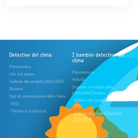
Detective del clima
I bambini detective del
clima
Panoramica
Panoramica
Info sul paese
Attività
Galleria dei progetti 2024-2025
Squadre e mappa della
Risorse
Comunità Europea
Dati di osservazione della Terra
Galleria dei progetti Kids 2023-
FAQ
2024
Termini e condizioni
Galleria di progetti Bambini
2024-2025