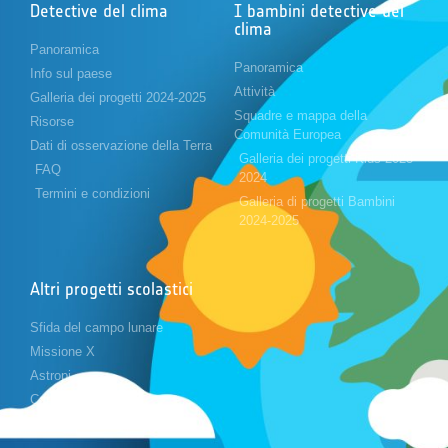
Detective del clima
I bambini detective del
clima
Panoramica
Panoramica
Info sul paese
Attività
Galleria dei progetti 2024-2025
Squadre e mappa della
Risorse
Comunità Europea
Dati di osservazione della Terra
Galleria dei progetti Kids 2023-
FAQ
2024
Termini e condizioni
Galleria di progetti Bambini
2024-2025
Altri progetti scolastici
Sfida del campo lunare
Missione X
Astropi
Cansat