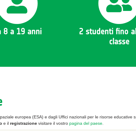
 8 a 19 anni
2 studenti fino al
classe
e
spaziale europea (ESA) e dagli Uffici nazionali per le risorse educative
po
e il
registrazione
visitare il vostro
pagina del paese
.