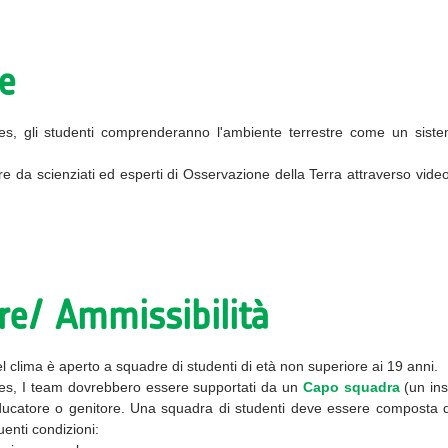
e
ives, gli studenti comprenderanno l'ambiente terrestre come un si
.
re da scienziati ed esperti di Osservazione della Terra attraverso vide
re/ Ammissibilità
l clima
è aperto
a squadre di studenti di età non superiore ai 19 anni.
es,
I team dovrebbero essere supportati da un
Capo squadra
(un in
ducatore
o genitore.
Una squadra di studenti deve essere composta 
enti condizioni: