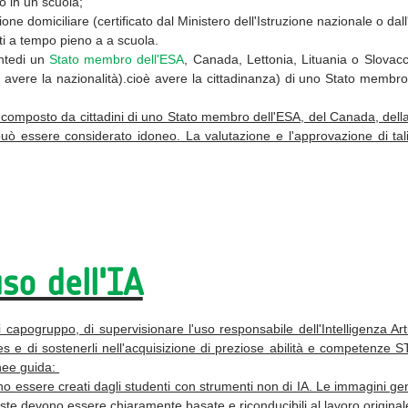
no in un
scuola;
ione domiciliare (certificato dal Ministero dell'Istruzione nazionale o dal
itti a tempo pieno a
a
scuola.
nte
di un
Stato membro dell'ESA
, Canada, Lettonia,
Lituania
o Slovacch
è avere la nazionalità).cioè avere la cittadinanza)
di uno Stato membro 
 composto da cittadini di uno Stato membro dell'ESA, del Canada, della 
può essere considerato idoneo. La valutazione e l'approvazione di tal
uso dell'IA
capogruppo, di supervisionare l'uso responsabile dell'Intelligenza Artif
s e di sostenerli nell'acquisizione di preziose abilità e competenze STE
inee guida:
vono essere creati dagli studenti con strumenti non di IA. Le immagini ge
este devono essere chiaramente basate e riconducibili al lavoro original