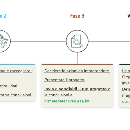
e 2
Fase 3
V
ema e raccogliere i
Decidere le azioni da intraprendere.
Le s
Orga
Presentare il progetto.
invi
ire i dati.
Invia
e
condividi il tuo progetto
e
Det
trarre conclusioni.
le conclusioni a
magg
climatedetectives.esa.int
.
qui.