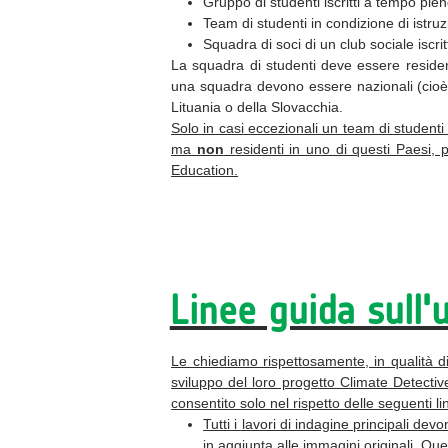
Gruppo di studenti iscritti a tempo pie
Team di studenti in condizione di istruz
Squadra di soci di un club sociale iscr
La squadra di studenti deve essere
reside
una squadra devono essere
nazionali
(cio
Lituania
o della Slovacchia.
Solo in casi eccezionali un team di studenti
ma
non
residenti in uno di questi Paesi, 
Education.
Linee guida sull'
Le chiediamo rispettosamente, in qualità di 
sviluppo del loro progetto Climate Detective
consentito solo nel rispetto delle seguenti l
Tutti i lavori di indagine principali de
in aggiunta alle immagini originali. Qu