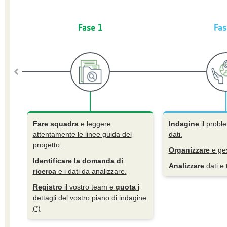
Fase 1
Fas
Fare squadra
e leggere
Indagine
il probl
attentamente le linee guida del
dati.
progetto.
Organizzare
e gest
Identificare la domanda di
Analizzare
dati e 
ricerca
e i dati da analizzare.
Registro
il vostro team e
quota
i
dettagli del vostro piano di indagine
(*)