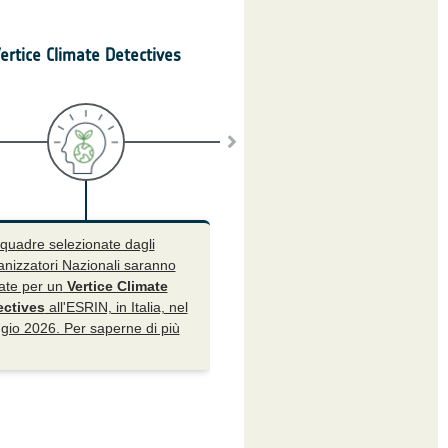
ertice Climate Detectives
quadre selezionate dagli
nizzatori Nazionali saranno
tate per un
Vertice Climate
ectives
all'ESRIN, in Italia, nel
io 2026. Per saperne di più