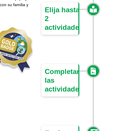
on su familia y
Elija hasta
2
actividades
Completar
las
actividades