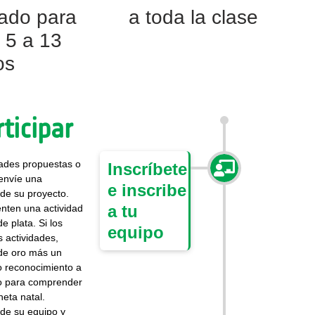
ado para
a toda la clase
 5 a 13
os
ticipar
idades propuestas o
Inscríbete
 envíe una
e inscribe
 de su proyecto.
a tu
nten una actividad
e plata. Si los
equipo
 actividades,
 de oro más un
mo reconocimiento a
co para comprender
neta natal.
l de su equipo y