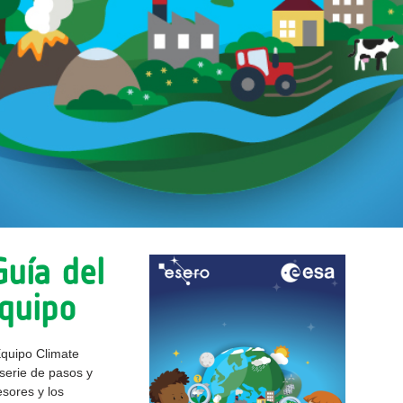
uía del
equipo
Equipo Climate
serie de pasos y
sores y los