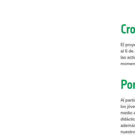
Cr
El proy
al 6 de
las act
momen
Por
Al parti
los jóv
medio a
didácti
además 
nuestro