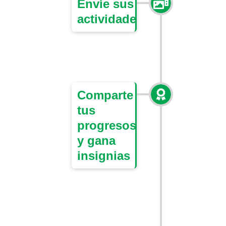
Envíe sus
actividades
Comparte
tus
progresos
y gana
insignias