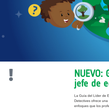
NUEVO: G
jefe de 
La Guía del Líder de 
Detectives ofrece una 
enfoques que los profe