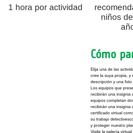
1 hora por actividad
recomend
niños de
añ
Cómo par
Elija una de las activ
cree la suya propia, y
descripción y una foto
Los equipos que prese
recibirán una insignia d
equipos completan dos
recibirán una insignia
certificado virtual co
su trabajo detectives
y proteger nuestro pla
Visite la galería virtua