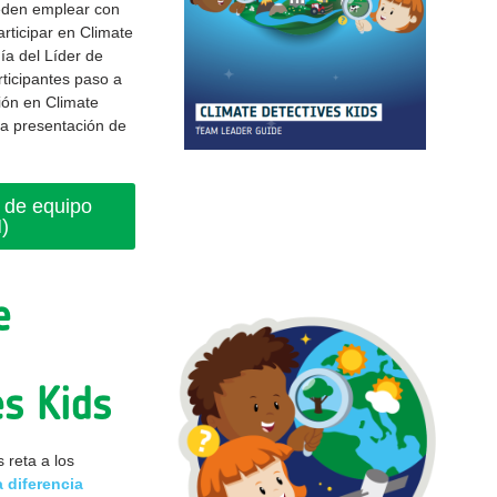
eden emplear con
articipar en Climate
ía del Líder de
ticipantes paso a
ión en Climate
la presentación de
e de equipo
)
e
es Kids
 reta a los
a diferencia