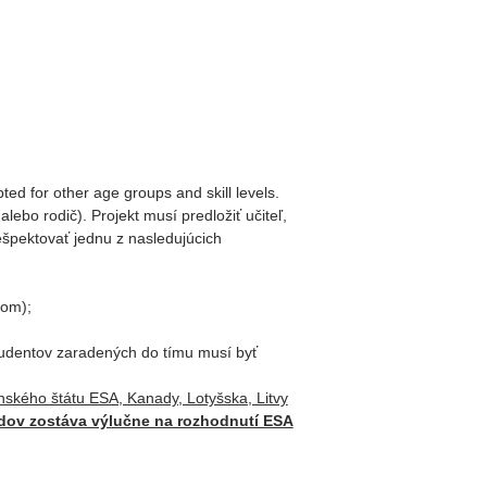
ted for other age groups and skill levels.
alebo rodič). Projekt musí predložiť učiteľ,
ešpektovať jednu z nasledujúcich
nom);
udentov zaradených do tímu musí byť
kého štátu ESA, Kanady, Lotyšska, Litvy
padov zostáva výlučne na rozhodnutí ESA