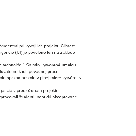
tudentmi pri vývoji ich projektu Climate
igencie (UI) je povolené len na základe
h technológií. Snímky vytvorené umelou
ovateľné k ich pôvodnej práci.
ale opis sa nesmie v plnej miere vytvárať v
igencie v predloženom projekte.
ypracovali študenti, nebudú akceptované.