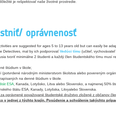
ôležité je rešpektovať naše životné prostredie.
stniť/ oprávnenosť
tivities are suggested for ages 5 to 13 years old but can easily be adap
te Detectives, mal by ich podporovať
Vedúci tímu
(učiteľ, vychovávateľ 
sia tvoriť minimálne 2 študenti a každý člen študentského tímu musí r
né štúdium v škole;
 (potvrdené národným ministerstvom školstva alebo povereným orgá
zapísaných na denné štúdium v škole.
štát ESA
, Kanada, Lotyšsko,
Litva
alebo Slovensko, a najmenej 50% št
nského štátu ESA, Kanady, Lotyšska,
Litvy
alebo Slovenska.
a oprávnené považované študentské družstvo zložené z občanov člens
o v jednej z týchto krajín. Posúdenie a schválenie takýchto prí