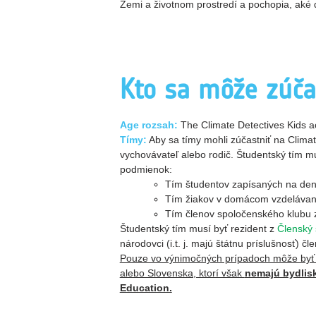
Zemi a životnom prostredí a pochopia, aké d
Kto sa môže zúča
A
ge rozsah:
The Climate Detectives Kids ac
Tímy:
Aby sa tímy mohli zúčastniť na Clima
vychovávateľ alebo rodič. Študentský tím mu
podmienok:
Tím študentov zapísaných na den
Tím žiakov v domácom vzdelávaní
Tím členov spoločenského klubu 
Študentský tím musí byť
rezident
z
Členský 
národovci
(i.t. j. majú štátnu príslušnosť)
čle
Pouze vo výnimočných prípadoch môže byť z
alebo Slovenska, ktorí však
nemajú bydlisk
Education.