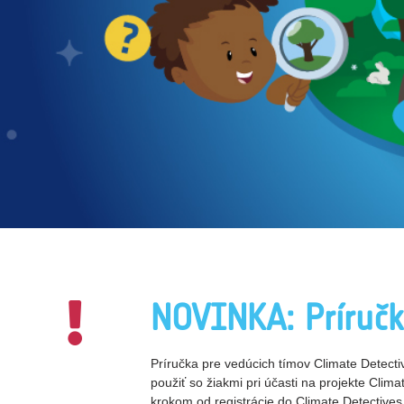
NOVINKA: Príručk
Príručka pre vedúcich tímov Climate Detectiv
použiť so žiakmi pri účasti na projekte Clim
krokom od registrácie do Climate Detectives 