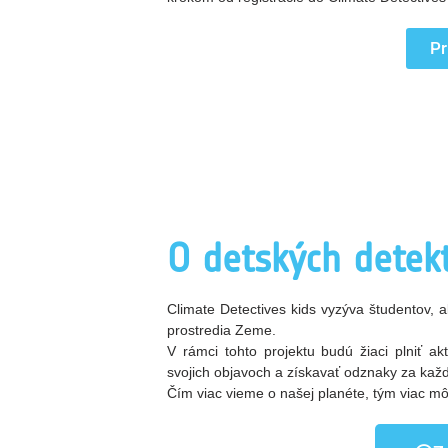
Pr
O detských detekt
Climate Detectives kids vyzýva študentov, 
prostredia Zeme.
V rámci tohto projektu budú žiaci plniť a
svojich objavoch a získavať odznaky za každú
Čím viac vieme o našej planéte, tým viac mô