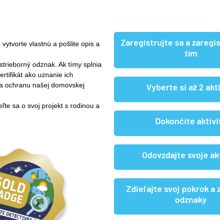
Zaregistrujte sa a zaregis
 vytvorte vlastnú a pošlite opis a
tím
 strieborný odznak. Ak tímy splnia
certifikát ako uznanie ich
 a ochranu našej domovskej
Vyberte si až 2 akt
eľte sa o svoj projekt s rodinou a
Dokončite aktivi
Odovzdajte svoje ak
Zdieľajte svoj pokrok a 
odznaky