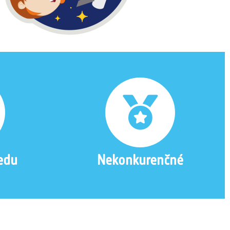
iedu
Nekonkurenčné