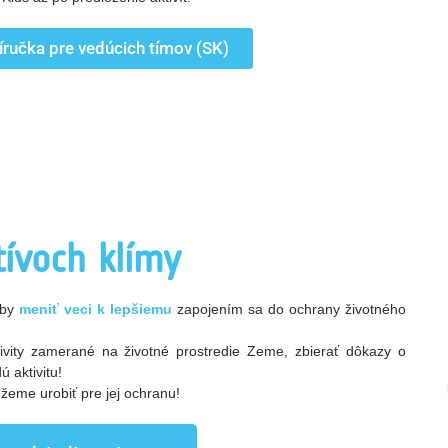
íručka pre vedúcich tímov (SK)
ívoch klímy
aby
meniť veci k lepšiemu
zapojením sa do ochrany životného
ktivity zamerané na životné prostredie Zeme, zbierať dôkazy o
 aktivitu!
žeme urobiť pre jej ochranu!