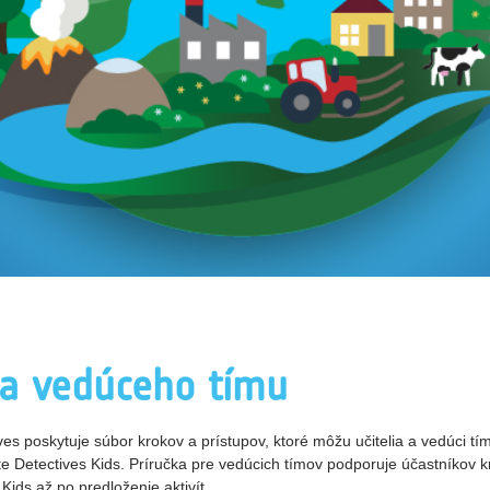
a vedúceho tímu
es poskytuje súbor krokov a prístupov, ktoré môžu učitelia a vedúci tí
ate Detectives Kids. Príručka pre vedúcich tímov podporuje účastníkov k
Kids až po predloženie aktivít.