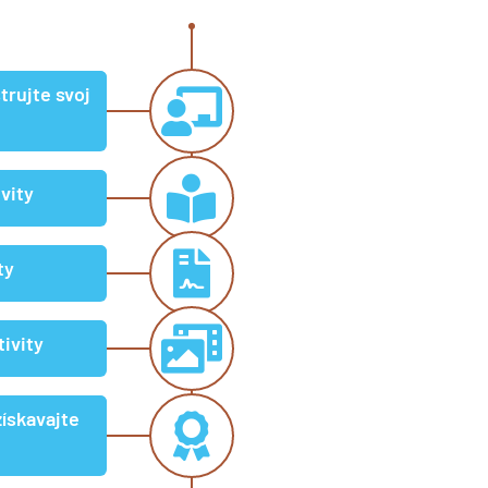
trujte svoj
ivity
ty
tivity
získavajte