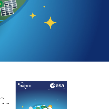
mov
rok za