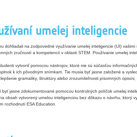
žívaní umelej inteligencie
 dohliadali na zodpovedné využívanie umelej inteligencie (UI) vašimi š
cenných zručností a kompetencií v oblasti STEM. Používanie umelej intel
udenti vytvoriť pomocou nástrojov, ktoré nie sú súčasťou informačnýc
doplnok k ich pôvodným snímkam. Tie musia byť jasne založené a vysled
lepšenie gramatiky, štruktúry alebo zrozumiteľnosti písomných opisov, 
sí byť jasne zdokumentované pomocou kontrolných políčok umelej intel
 na obsah vytvorený umelou inteligenciou bez dôkazu o návrhu, ktorý v
m rozhodnutí ESA Education.