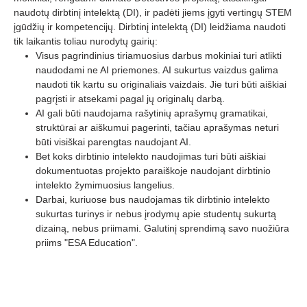
naudotų dirbtinį intelektą (DI), ir padėti jiems įgyti vertingų STEM
įgūdžių ir kompetencijų. Dirbtinį intelektą (DI) leidžiama naudoti
tik laikantis toliau nurodytų gairių:
Visus pagrindinius tiriamuosius darbus mokiniai turi atlikti
naudodami ne AI priemones. AI sukurtus vaizdus galima
naudoti tik kartu su originaliais vaizdais. Jie turi būti aiškiai
pagrįsti ir atsekami pagal jų originalų darbą.
AI gali būti naudojama rašytinių aprašymų gramatikai,
struktūrai ar aiškumui pagerinti, tačiau aprašymas neturi
būti visiškai parengtas naudojant AI.
Bet koks dirbtinio intelekto naudojimas turi būti aiškiai
dokumentuotas projekto paraiškoje naudojant dirbtinio
intelekto žymimuosius langelius.
Darbai, kuriuose bus naudojamas tik dirbtinio intelekto
sukurtas turinys ir nebus įrodymų apie studentų sukurtą
dizainą, nebus priimami. Galutinį sprendimą savo nuožiūra
priims "ESA Education".