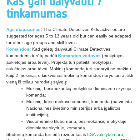
Kas gali dalyvauti /
tinkamumas
A
ge diapazonas:
The Climate Detectives Kids activities are
suggested for ages 5 to 13 years old but can easily be adapted
for other age groups and skill levels.
Komandos:
Kad galėtų dalyvauti Climate Detectives,
komandoms turėtų padėti
Komandos vadovas
(mokytojas,
auklėtojas arba tėvai). Projektą turi pateikti mokytojas,
auklėtojas arba tėvai. Mokinių komandą turi sudaryti ne mažiau
kaip 2 mokiniai, o kiekvienas mokinių komandos narys turi atitikti
vieną iš toliau nurodytų sąlygų:
Mokinių, besimokančių mokykloje dieniniame skyriuje,
komanda;
Mokinių, kurie mokosi namuose, komanda (patvirtinta
Nacionalinės švietimo ministerijos arba įgaliotos
institucijos);
Visuomeninio klubo narių, besimokančių mokykloje
dieniniame skyriuje, komanda.
Studentų komanda turi būti
rezidentas
iš
ESA valstybė narė
,