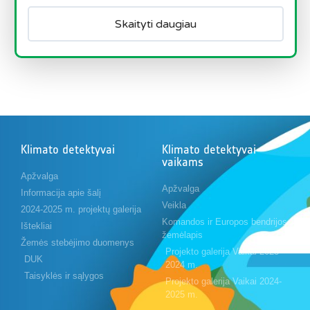
Skaityti daugiau
Klimato detektyvai
Klimato detektyvai
vaikams
Apžvalga
Apžvalga
Informacija apie šalį
Veikla
2024-2025 m. projektų galerija
Komandos ir Europos bendrijos
Ištekliai
žemėlapis
Žemės stebėjimo duomenys
Projekto galerija Vaikai 2023-
DUK
2024 m.
Taisyklės ir sąlygos
Projekto galerija Vaikai 2024-
2025 m.