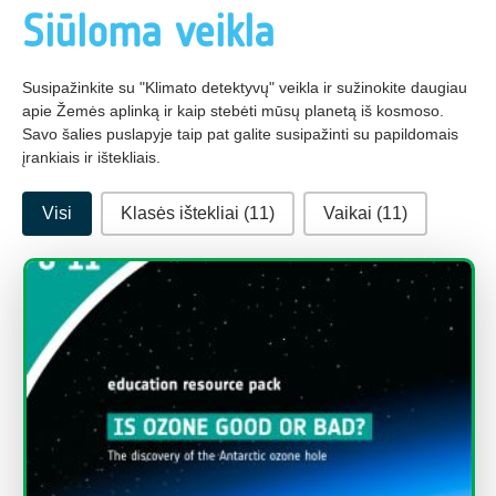
Siūloma veikla
Susipažinkite su "Klimato detektyvų" veikla ir sužinokite daugiau
apie Žemės aplinką ir kaip stebėti mūsų planetą iš kosmoso.
Savo šalies puslapyje taip pat galite susipažinti su papildomais
įrankiais ir ištekliais.
Kategorijos
Visi
Klasės ištekliai
(11)
Vaikai
(11)