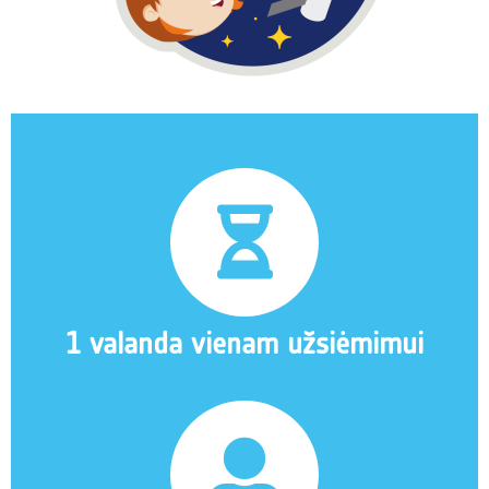
1 valanda vienam užsiėmimui