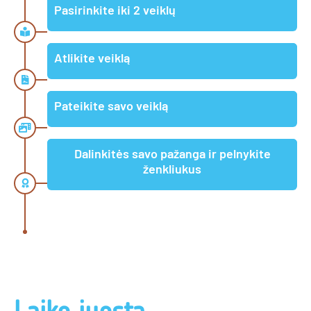
Pasirinkite iki 2 veiklų
Atlikite veiklą
Pateikite savo veiklą
Dalinkitės savo pažanga ir pelnykite
ženkliukus