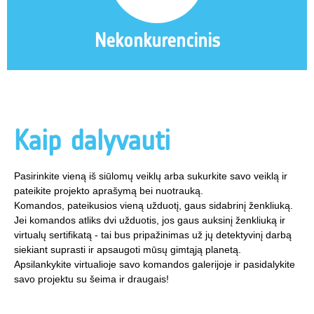
Nekonkurencinis
Kaip dalyvauti
Pasirinkite vieną iš siūlomų veiklų arba sukurkite savo veiklą ir
pateikite projekto aprašymą bei nuotrauką.
Komandos, pateikusios vieną užduotį, gaus sidabrinį ženkliuką.
Jei komandos atliks dvi užduotis, jos gaus auksinį ženkliuką ir
virtualų sertifikatą - tai bus pripažinimas už jų detektyvinį darbą
siekiant suprasti ir apsaugoti mūsų gimtąją planetą.
Apsilankykite virtualioje savo komandos galerijoje ir pasidalykite
savo projektu su šeima ir draugais!