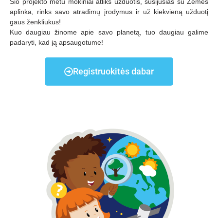
Šio projekto metu mokiniai atliks užduotis, susijusias su Žemės
aplinka, rinks savo atradimų įrodymus ir už kiekvieną užduotį
gaus ženkliukus!
Kuo daugiau žinome apie savo planetą, tuo daugiau galime
padaryti, kad ją apsaugotume!
Registruokitės dabar