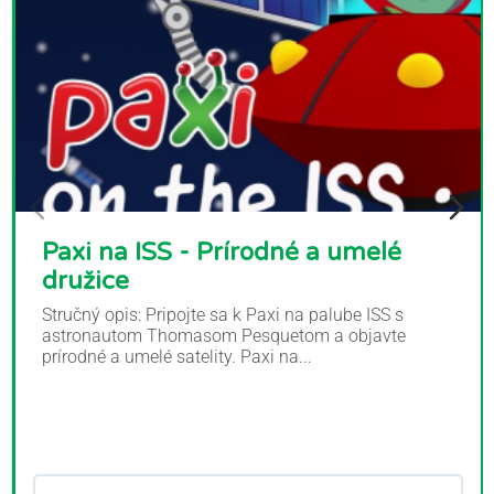
Paxi na ISS - Prírodné a umelé
družice
Stručný opis: Pripojte sa k Paxi na palube ISS s
astronautom Thomasom Pesquetom a objavte
prírodné a umelé satelity. Paxi na...