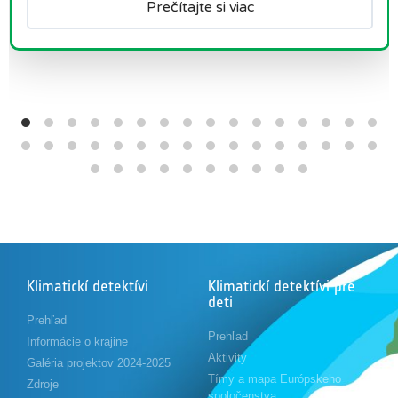
Prečítajte si viac
Klimatickí detektívi
Klimatickí detektívi pre
deti
Prehľad
Prehľad
Informácie o krajine
Aktivity
Galéria projektov 2024-2025
Tímy a mapa Európskeho
Zdroje
spoločenstva