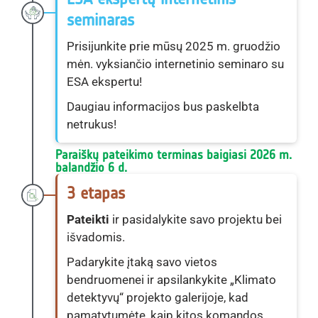
seminaras
Prisijunkite prie mūsų 2025 m. gruodžio
mėn. vyksiančio internetinio seminaro su
ESA ekspertu!
Daugiau informacijos bus paskelbta
netrukus!
Paraiškų pateikimo terminas baigiasi 2026 m. 
balandžio 6 d.
3 etapas
Pateikti
ir pasidalykite savo projektu bei
išvadomis.
Padarykite įtaką savo vietos
bendruomenei ir apsilankykite „Klimato
detektyvų“ projekto galerijoje, kad
pamatytumėte, kaip kitos komandos