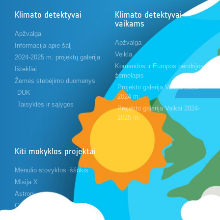
Klimato detektyvai
Klimato detektyvai
vaikams
Apžvalga
Apžvalga
Informacija apie šalį
Veikla
2024-2025 m. projektų galerija
Komandos ir Europos bendrijos
Ištekliai
žemėlapis
Žemės stebėjimo duomenys
Projekto galerija Vaikai 2023-
DUK
2024 m.
Taisyklės ir sąlygos
Projekto galerija Vaikai 2024-
2025 m.
Kiti mokyklos projektai
Mėnulio stovyklos iššūkis
Misija X
Astropi
Cansat