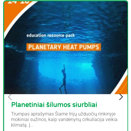
Planetiniai šilumos siurbliai
Trumpas aprašymas Šiame trijų užduočių rinkinyje
mokiniai sužinos, kaip vandenynų cirkuliacija veikia
klimatą. Į...