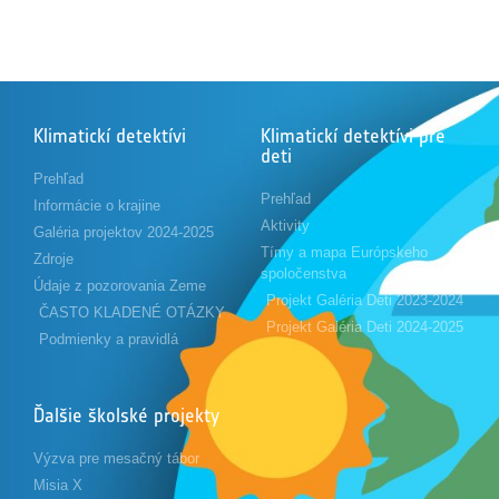
Klimatickí detektívi
Klimatickí detektívi pre
deti
Prehľad
Prehľad
Informácie o krajine
Aktivity
Galéria projektov 2024-2025
Tímy a mapa Európskeho
Zdroje
spoločenstva
Údaje z pozorovania Zeme
Projekt Galéria Deti 2023-2024
ČASTO KLADENÉ OTÁZKY
Projekt Galéria Deti 2024-2025
Podmienky a pravidlá
Ďalšie školské projekty
Výzva pre mesačný tábor
Misia X