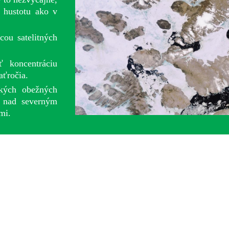
 hustotu ako v
ou satelitných
ť koncentráciu
aťročia.
kých obežných
 nad severným
mi.