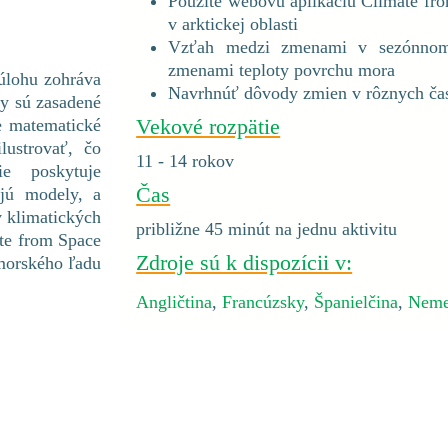
Použite webovú aplikáciu Climate fr
v arktickej oblasti
Vzťah medzi zmenami v sezónnom
zmenami teploty povrchu mora
 úlohu zohráva
Navrhnúť dôvody zmien v rôznych ča
ty sú zasadené
Vekové rozpätie
je matematické
lustrovať, čo
11 - 14 rokov
ie poskytuje
Čas
ajú modely, a
v klimatických
približne 45 minút na jednu aktivitu
te from Space
Zdroje sú k dispozícii v:
morského ľadu
Angličtina
,
Francúzsky
,
Španielčina
,
Neme