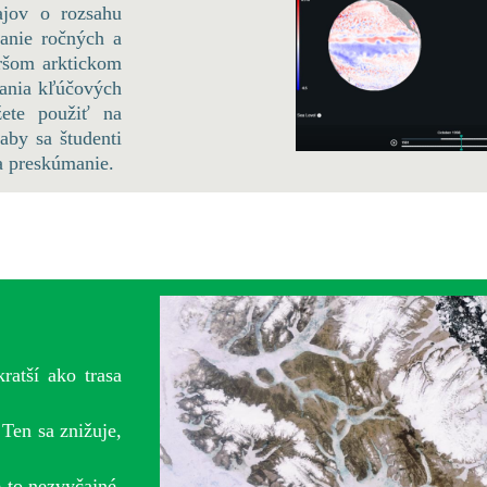
ajov o rozsahu
anie ročných a
ršom arktickom
pania kľúčových
žete použiť na
aby sa študenti
na preskúmanie.
ratší ako trasa
Ten sa znižuje,
 to nezvyčajné,