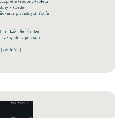
dopretie telefónu/tabletu
iny v triede)
aňovanie prípadných škvŕn
) pre každého študenta
obrazu, ktorý poznajú
 (voliteľné)