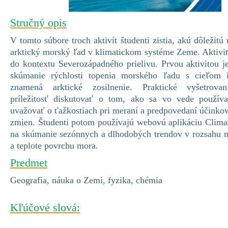
Stručný opis
V tomto súbore troch aktivít študenti zistia, akú dôležitú
arktický morský ľad v klimatickom systéme Zeme. Aktivi
do kontextu Severozápadného prielivu. Prvou aktivitou 
skúmanie rýchlosti topenia morského ľadu s cieľom i
znamená arktické zosilnenie. Praktické vyšetrovan
príležitosť diskutovať o tom, ako sa vo vede použív
uvažovať o ťažkostiach pri meraní a predpovedaní účinko
zmien. Študenti potom používajú webovú aplikáciu Clima
na skúmanie sezónnych a dlhodobých trendov v rozsahu 
a teplote povrchu mora.
Predmet
Geografia, náuka o Zemi, fyzika, chémia
Kľúčové slová: