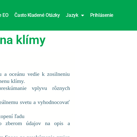
e EO
Často Kladené Otázky
Jazyk
Prihlásenie
na klímy
du a oceánu vedie k zosilneniu
menu klímy.
reskúmanie vplyvu rôznych
eálnemu svetu a vyhodnocovať
topení ľadu
so zberom údajov na opis a