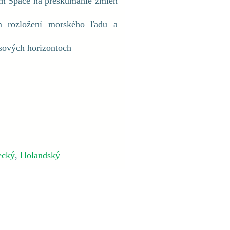
om Space na preskúmanie zmien
 rozložení morského ľadu a
sových horizontoch
cký
,
Holandský