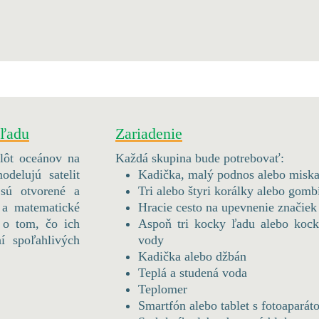
 ľadu
Zariadenie
plôt oceánov na
Každá skupina bude potrebovať:
delujú satelit
Kadička, malý podnos alebo misk
 sú otvorené a
Tri alebo štyri korálky alebo gomb
 a matematické
Hracie cesto na upevnenie značiek
i o tom, čo ich
Aspoň tri kocky ľadu alebo kock
í spoľahlivých
vody
Kadička alebo džbán
Teplá a studená voda
Teplomer
Smartfón alebo tablet s fotoapará