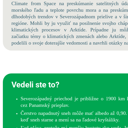
Climate from Space na preskúmanie satelitných úd
morského ľadu a teplote povrchu mora a na preskúm
dlhodobých trendov v Severozápadnom prielive a v ši
regióne. Mohli by ju využiť na posilnenie svojho chá
klimatických procesov v Arktíde. Prípadne ju mô
začiatku témy o klimatických zmenách alebo Arktíde, 
podelili o svoje doterajšie vedomosti a navrhli otázky 
Vedeli ste to?
Severozápadný priechod je približne o 1900 km k
cez Panamský prieplav.
Čerstvo napadnutý sneh môže mať albedo až 0,90. 
keď sneh starne a mení sa na ľadové kryštáliky.
Ľad pláva, pretože má menšiu hustotu ako voda. Je