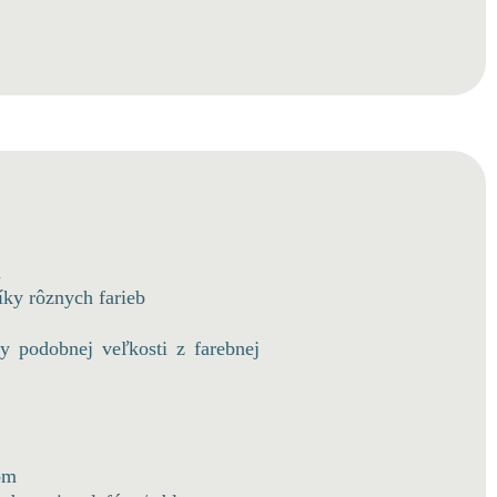
a
íky rôznych farieb
y podobnej veľkosti z farebnej
tom