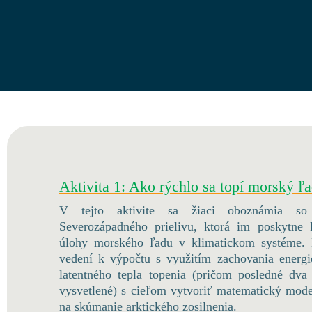
Aktivita 1: Ako rýchlo sa topí morský ľ
V tejto aktivite sa žiaci oboznámia so 
Severozápadného prielivu, ktorá im poskytne
úlohy morského ľadu v klimatickom systéme. 
vedení k výpočtu s využitím zachovania energi
latentného tepla topenia (pričom posledné d
vysvetlené) s cieľom vytvoriť matematický mode
na skúmanie arktického zosilnenia.