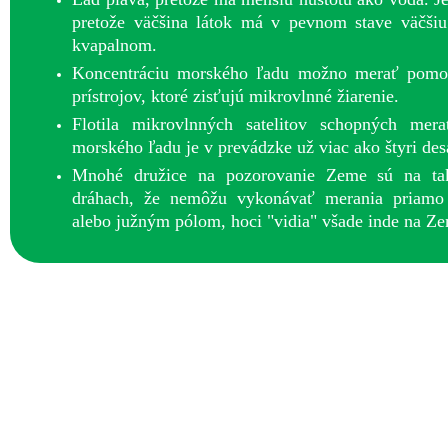
pretože väčšina látok má v pevnom stave väčšiu
kvapalnom.
Koncentráciu morského ľadu možno merať pomoc
prístrojov, ktoré zisťujú mikrovlnné žiarenie.
Flotila mikrovlnných satelitov schopných mera
morského ľadu je v prevádzke už viac ako štyri des
Mnohé družice na pozorovanie Zeme sú na ta
dráhach, že nemôžu vykonávať merania priamo
alebo južným pólom, hoci "vidia" všade inde na Ze