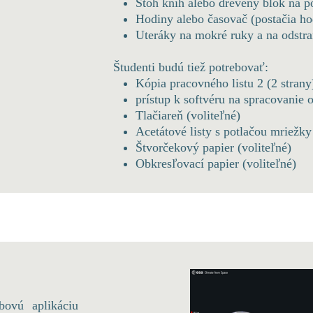
Stoh kníh alebo drevený blok na po
Hodiny alebo časovač (postačia hod
Uteráky na mokré ruky a na odstr
Študenti budú tiež potrebovať:
Kópia pracovného listu 2 (2 strany
prístup k softvéru na spracovanie 
Tlačiareň (voliteľné)
Acetátové listy s potlačou mriežky
Štvorčekový papier (voliteľné)
Obkresľovací papier (voliteľné)
bovú aplikáciu