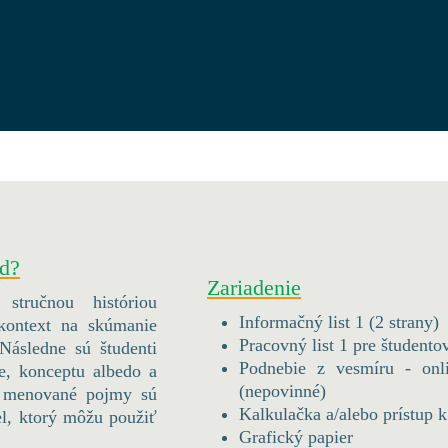
ad?
Zariadenie
stručnou históriou
Informačný list 1 (2 strany)
 kontext na skúmanie
Pracovný list 1 pre študentov
Následne sú študenti
Podnebie z vesmíru - onl
e, konceptu albedo a
(nepovinné)
va menované pojmy sú
Kalkulačka a/alebo prístup 
l, ktorý môžu použiť
Grafický papier