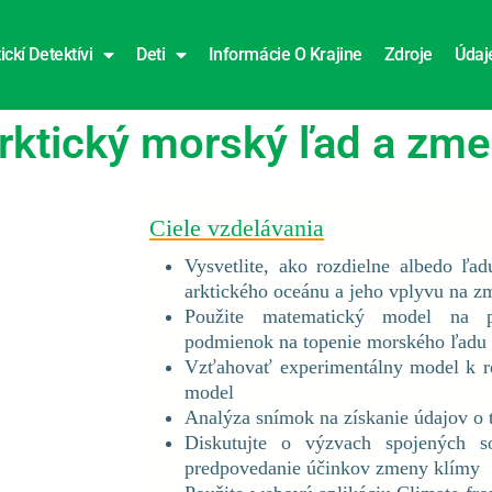
ickí Detektívi
Deti
Informácie O Krajine
Zdroje
Údaj
Arktický morský ľad a zme
Ciele vzdelávania
Vysvetlite, ako rozdielne albedo ľa
arktického oceánu a jeho vplyvu na z
Použite matematický model na p
podmienok na topenie morského ľadu
Vzťahovať experimentálny model k r
model
Analýza snímok na získanie údajov o 
Diskutujte o výzvach spojených 
predpovedanie účinkov zmeny klímy