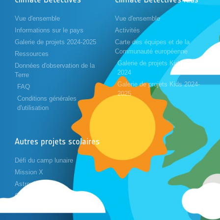
Vue d'ensemble
Vue d'ensemble
Informations sur le pays
Activités
Galerie de projets 2024-2025
Carte des équipes et de la
Communauté européenne
Ressources
Galerie de projets Kids 2023-
Données d'observation de la
2024
Terre
Galerie de projets Kids 2024-
FAQ
2025
Conditions générales
d'utilisation
Autres projets scolaires
Défi du camp lunaire
Mission X
Astropi
Cansat