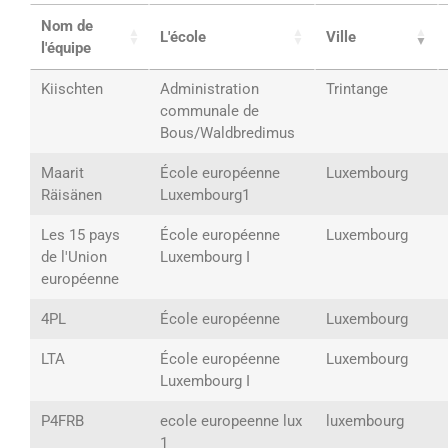
Nom de
L'école
Ville
l'équipe
Kiischten
Administration
Trintange
communale de
Bous/Waldbredimus
Maarit
École européenne
Luxembourg
Räisänen
Luxembourg1
Les 15 pays
École européenne
Luxembourg
de l'Union
Luxembourg I
européenne
4PL
École européenne
Luxembourg
LTA
École européenne
Luxembourg
Luxembourg I
P4FRB
ecole europeenne lux
luxembourg
1