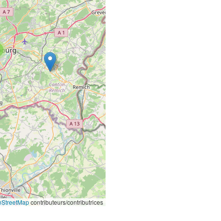
StreetMap
contributeurs/contributrices