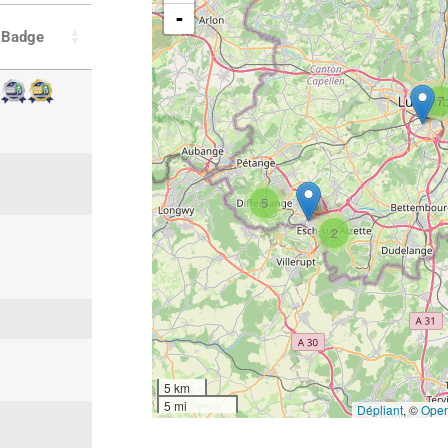
-
Badge
7
5
2
5 km
5 mi
Dépliant
, ©
Open