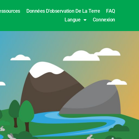
essources
Données D'observation De La Terre
FAQ
Langue
Connexion