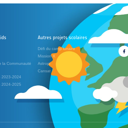
ids
Autres projets scolaires
Suiv
Défi du camp lunaire
Mission X
de la Communauté
Astropi
Cansat
ds 2023-2024
ds 2024-2025