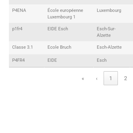
P4ENA
École européenne
Luxembourg
Luxembourg 1
p1fr4
EIDE Esch
Esch-Sur-
Alzette
Classe 3.1
Ecole Bruch
Esch-Alzette
P4FR4
EIDE
Esch
«
‹
1
2