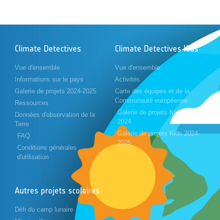
Climate Detectives
Climate Detectives Kids
Vue d'ensemble
Vue d'ensemble
Informations sur le pays
Activités
Galerie de projets 2024-2025
Carte des équipes et de la
Communauté européenne
Ressources
Galerie de projets Kids 2023-
Données d'observation de la
2024
Terre
Galerie de projets Kids 2024-
FAQ
2025
Conditions générales
d'utilisation
Autres projets scolaires
Défi du camp lunaire