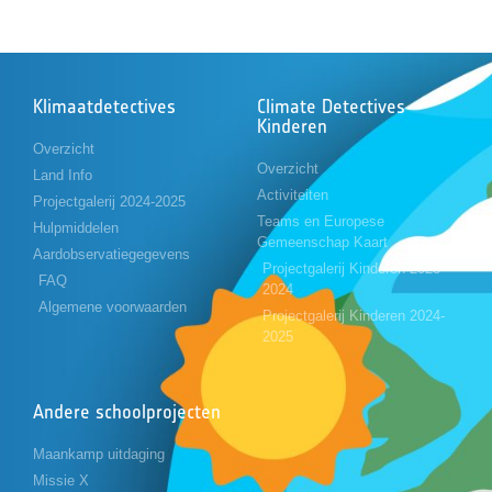
Klimaatdetectives
Climate Detectives
Kinderen
Overzicht
Overzicht
Land Info
Activiteiten
Projectgalerij 2024-2025
Teams en Europese
Hulpmiddelen
Gemeenschap Kaart
Aardobservatiegegevens
Projectgalerij Kinderen 2023-
FAQ
2024
Algemene voorwaarden
Projectgalerij Kinderen 2024-
2025
Andere schoolprojecten
Maankamp uitdaging
Missie X