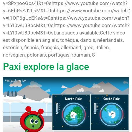
v=SPxnooGcs4I&t=0shttps://www.youtube.com/watch?
v=6EbRsSJ2LsM&t=0shttps://www.youtube.com/watch?
v=t1QP6gUcEKs&t=0shttps://www.youtube.com/watch?
v=LYI0wU39bcM&t=0shttps://www.youtube.com/watch?
v=LYI0wU39bcM&t=0sLanguages available:Cette vidéo
est disponible en anglais, tchèque, danois, néerlandais,
estonien, finnois, français, allemand, grec, italien,
norvégien, polonais, portugais, roumain, S
Paxi explore la glace