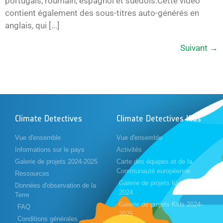
portugais, roumain, espagnol et suédois.Cette vidéo
contient également des sous-titres auto-générés en
anglais, qui [...]
Suivant
→
Climate Detectives
Climate Detectives Kids
Vue d'ensemble
Vue d'ensemble
Informations sur le pays
Activités
Galerie de projets 2024-2025
Carte des équipes et de la
Communauté européenne
Ressources
Galerie de projets Kids 2023-
Données d'observation de la
2024
Terre
Galerie de projets Kids 2024-
FAQ
2025
Conditions générales