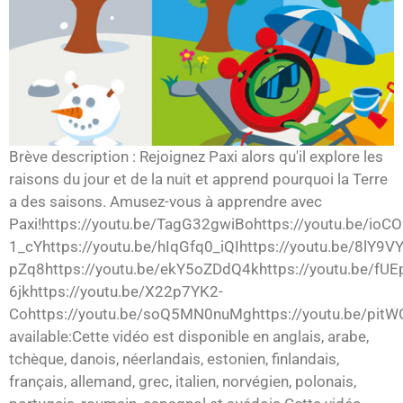
Brève description : Rejoignez Paxi alors qu'il explore les
raisons du jour et de la nuit et apprend pourquoi la Terre
a des saisons. Amusez-vous à apprendre avec
Paxi!https://youtu.be/TagG32gwiBohttps://youtu.be/ioCO
1_cYhttps://youtu.be/hIqGfq0_iQIhttps://youtu.be/8lY9
pZq8https://youtu.be/ekY5oZDdQ4khttps://youtu.be/fUE
6jkhttps://youtu.be/X22p7YK2-
Cohttps://youtu.be/soQ5MN0nuMghttps://youtu.be/pit
available:Cette vidéo est disponible en anglais, arabe,
tchèque, danois, néerlandais, estonien, finlandais,
français, allemand, grec, italien, norvégien, polonais,