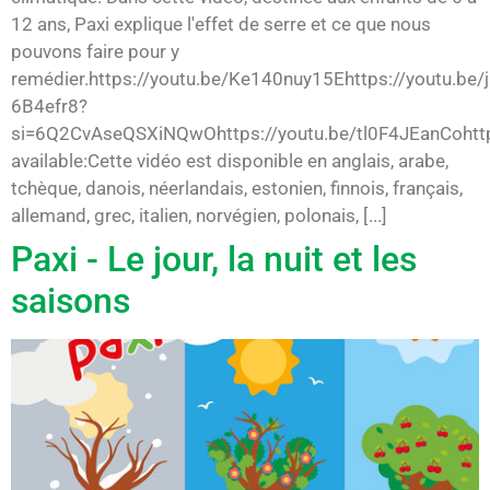
12 ans, Paxi explique l'effet de serre et ce que nous
pouvons faire pour y
remédier.https://youtu.be/Ke140nuy15Ehttps://youtu.be/
6B4efr8?
si=6Q2CvAseQSXiNQwOhttps://youtu.be/tl0F4JEanCohttp
available:Cette vidéo est disponible en anglais, arabe,
tchèque, danois, néerlandais, estonien, finnois, français,
allemand, grec, italien, norvégien, polonais, [...]
Paxi - Le jour, la nuit et les
saisons