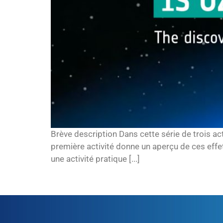
Brève description Dans cette série de trois acti
première activité donne un aperçu de ces effet
une activité pratique [...]