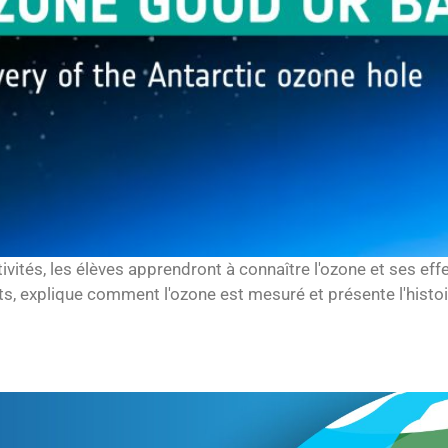
vités, les élèves apprendront à connaître l'ozone et ses effet
s, explique comment l'ozone est mesuré et présente l'histoire