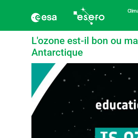
Clim
Étiquette :
Lumière 
L'ozone est-il bon ou ma
Antarctique